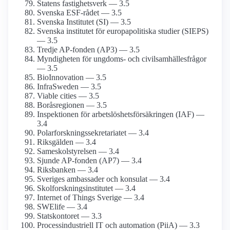
Statens fastighetsverk — 3.5
Svenska ESF-rådet — 3.5
Svenska Institutet (SI) — 3.5
Svenska institutet för europa­politiska studier (SIEPS)
— 3.5
Tredje AP-fonden (AP3) — 3.5
Myndigheten för ungdoms- och civilsamhälles­frågor
— 3.5
BioInnovation — 3.5
InfraSweden — 3.5
Viable cities — 3.5
Boråsregionen — 3.5
Inspektionen för arbetslöshets­försäkringen (IAF) —
3.4
Polarforsknings­sekretariatet — 3.4
Riksgälden — 3.4
Sameskol­styrelsen — 3.4
Sjunde AP-fonden (AP7) — 3.4
Riksbanken — 3.4
Sveriges ambassader och konsulat — 3.4
Skolforsknings­institutet — 3.4
Internet of Things Sverige — 3.4
SWElife — 3.4
Statskontoret — 3.3
Process­industriell IT och automation (PiiA) — 3.3