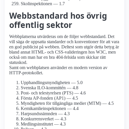
Skol­inspektionen — 1.7
Webbstandard hos övrig
offentlig sektor
Webbplatserna utvärderas om de följer webbstandard. Det
vill säga de uppsatta standarder och konventioner för att vara
en god publicist på webben. Deltest som utgör detta betyg är
bland annat HTML- och CSS-valideringen hos W3C, men
också om man har en bra 404-felsida som skickar rätt
statuskod.
Samt om webbplatsen använder en modern version av
HTTP-protokollet.
Upphandlings­myndigheten — 5.0
Svenska ILO-kommittén — 4.8
Post- och tele­styrelsen (PTS) — 4.6
Första AP-fonden (AP1) — 4.5
Myndigheten för tillgängliga medier (MTM) — 4.5
Kemikamlie­inspektionen — 4.4
Harpsunds­nämnden — 4.3
Konkurrens­verket — 4.3
Medlings­institutet — 4.3