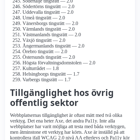
Södertälje tingsrätt — 2.0
Södertörns tingsrätt — 2.0
Uddevalla tingsrätt — 2.0
Umeå tingsrätt — 2.0
Vänersborgs tingsrätt — 2.0
Värmlands tingsrätt — 2.0
Västmanlands tingsrätt — 2.0
Växjö tingsrätt — 2.0
Ångerman­lands tingsrätt — 2.0
Örebro tingsrätt — 2.0
Östersunds tingsrätt — 2.0
Högsta förvaltnings­domstolen — 2.0
Kulturrådet — 1.8
Helsingborgs tingsrätt — 1.7
Varbergs tingsrätt — 1.7
Tillgänglighet hos övrig
offentlig sektor
Webbplatsernas tillgänglighet är oftast mätt med två olika
verktyg. Det ena heter Axe, det andra Pa11y. Inte alla
webbplatser har varit möjliga att testa med båda verktygen,
men åtminstone ett verktyg har körts. Axe är inställd på att
kontrollera ifall WCAG 2.0 nivå AA efterlevs och Pa11y kör