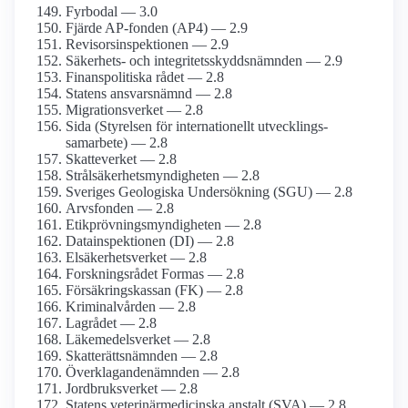
Fyrbodal — 3.0
Fjärde AP-fonden (AP4) — 2.9
Revisors­inspektionen — 2.9
Säkerhets- och integritets­skydds­nämnden — 2.9
Finanspolitiska rådet — 2.8
Statens ansvars­nämnd — 2.8
Migrationsverket — 2.8
Sida (Styrelsen för internationellt utvecklings­
samarbete) — 2.8
Skatteverket — 2.8
Strålsäkerhets­myndigheten — 2.8
Sveriges Geologiska Undersökning (SGU) — 2.8
Arvsfonden — 2.8
Etikprövnings­myndigheten — 2.8
Datainspektionen (DI) — 2.8
Elsäkerhets­verket — 2.8
Forskningsrådet Formas — 2.8
Försäkringskassan (FK) — 2.8
Kriminal­vården — 2.8
Lagrådet — 2.8
Läkemedels­verket — 2.8
Skatterätts­nämnden — 2.8
Överklagande­nämnden — 2.8
Jordbruks­verket — 2.8
Statens veterinär­medicinska anstalt (SVA) — 2.8