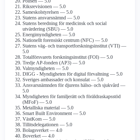
Polisen — 5.0
Riksrevisionen — 5.0
Sameskol­styrelsen — 5.0
Statens ansvars­nämnd — 5.0
Statens beredning för medicinsk och social
utvärdering (SBU) — 5.0
Energi­myndigheten — 5.0
Nationellt forensiskt centrum (NFC) — 5.0
Statens väg- och transport­forsknings­institut (VTI) —
5.0
Total­försvarets forsknings­institut (FOI) — 5.0
Tredje AP-fonden (AP3) — 5.0
Val­myndigheten — 5.0
DIGG - Myndigheten för digital förvaltning — 5.0
Sveriges ambassader och konsulat — 5.0
Ansvarsnämnden för djurens hälso- och sjukvård —
5.0
Myndigheten för familjerätt och föräldraskaps­stöd
(MFoF) — 5.0
Metalliska material — 5.0
Smart Built Environment — 5.0
VästKom — 5.0
Tillits­delegationen — 5.0
Bolagsverket — 4.0
Boverket — 4.0