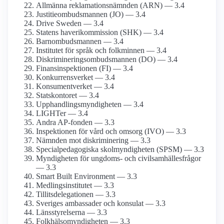
Allmänna reklamations­nämnden (ARN) — 3.4
Justitie­ombudsmannen (JO) — 3.4
Drive Sweden — 3.4
Statens haveri­kommission (SHK) — 3.4
Barnombudsmannen — 3.4
Institutet för språk och folkminnen — 3.4
Diskriminerings­ombudsmannen (DO) — 3.4
Finans­inspektionen (FI) — 3.4
Konkurrens­verket — 3.4
Konsument­verket — 3.4
Statskontoret — 3.4
Upphandlings­myndigheten — 3.4
LIGHTer — 3.4
Andra AP-fonden — 3.3
Inspektionen för vård och omsorg (IVO) — 3.3
Nämnden mot diskriminering — 3.3
Special­pedagogiska skol­myndigheten (SPSM) — 3.3
Myndigheten för ungdoms- och civilsamhälles­frågor
— 3.3
Smart Built Environment — 3.3
Medlings­institutet — 3.3
Tillits­delegationen — 3.3
Sveriges ambassader och konsulat — 3.3
Länsstyrelserna — 3.3
Folkhälso­myndigheten — 3.3