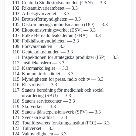
Centrala Studiestöds­nämnden (CSN) — 3.3
Riksantikvarieämbetet — 3.3
Arbetsgivarverket — 3.3
Brottsoffer­myndigheten — 3.3
Diskriminerings­ombudsmannen (DO) — 3.3
Ekonomistyrnings­verket (ESV) — 3.3
Folke Bernadotte­akademin (FBA) — 3.3
Folkhälso­myndigheten — 3.3
Försvarsmakten — 3.3
Genteknik­nämnden — 3.3
Inspektionen för strategiska produkter (ISP) — 3.3
Justitie­kanslern — 3.3
Kammar­kollegiet — 3.3
Konjunktu­rinstitutet — 3.3
Myndigheten för press, radio och tv — 3.3
Riksarkivet — 3.3
Statens beredning för medicinsk och social
utvärdering (SBU) — 3.3
Statens servicecenter — 3.3
Skolverket — 3.3
Statens tjänste­pensions­verk (SPV) — 3.3
Svenska kraftnät — 3.3
Total­försvarets forsknings­institut (FOI) — 3.3
Tullverket — 3.3
Val­myndigheten — 3.3