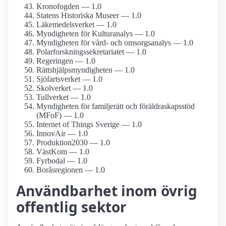
Kronofogden — 1.0
Statens Historiska Museer — 1.0
Läkemedels­verket — 1.0
Myndigheten för Kulturanalys — 1.0
Myndigheten för vård- och omsorgs­analys — 1.0
Polarforsknings­sekretariatet — 1.0
Regeringen — 1.0
Rättshjälp­smyndigheten — 1.0
Sjöfarts­verket — 1.0
Skolverket — 1.0
Tullverket — 1.0
Myndigheten för familjerätt och föräldraskaps­stöd
(MFoF) — 1.0
Internet of Things Sverige — 1.0
InnovAir — 1.0
Produktion2030 — 1.0
VästKom — 1.0
Fyrbodal — 1.0
Boråsregionen — 1.0
Användbarhet inom övrig
offentlig sektor