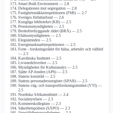
Smart Built Environment — 2.8
Delegationen mot segregation — 2.8
Fastighetsmäklar­inspektionen (FMI) — 2.7
Sveriges författarfond — 2.6
Kungliga biblioteket (KB) — 2.5
Pensions­myndigheten — 2.5
Brotts­förebyggande rådet (BRÅ) — 2.5
Ehälso­myndigheten — 2.5
Elegnämnden — 2.5
Energimarknads­inspektionen — 2.5
Forte - forskningsrådet för hälsa, arbetsliv och välfärd
— 2.5
Karolinska Institutet — 2.5
Livsmedels­verket — 2.5
Myndigheten för Kulturanalys — 2.5
Sjätte AP-fonden (AP6) — 2.5
Statens konstråd — 2.5
Statens person­adress­register (SPAR) — 2.5
Statens väg- och transport­forsknings­institut (VTI) —
2.5
Nordiska Afrika­institutet — 2.4
Socialstyrelsen — 2.3
Kommers­kollegium — 2.3
Säkerhetspolisen (SÄPO) — 2.3
Jämställdhets­myndigheten — 2.3