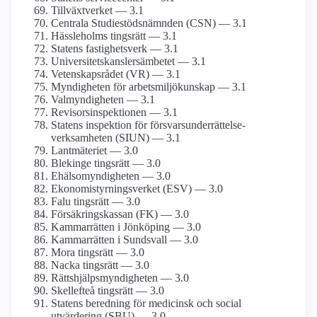
Tillväxtverket — 3.1
Centrala Studiestöds­nämnden (CSN) — 3.1
Hässleholms tingsrätt — 3.1
Statens fastighetsverk — 3.1
Universitetskanslers­ämbetet — 3.1
Vetenskaps­rådet (VR) — 3.1
Myndigheten för arbetsmiljö­kunskap — 3.1
Val­myndigheten — 3.1
Revisors­inspektionen — 3.1
Statens inspektion för försvars­underrättelse­
verksamheten (SIUN) — 3.1
Lantmäteriet — 3.0
Blekinge tingsrätt — 3.0
Ehälso­myndigheten — 3.0
Ekonomistyrnings­verket (ESV) — 3.0
Falu tingsrätt — 3.0
Försäkringskassan (FK) — 3.0
Kammarrätten i Jönköping — 3.0
Kammarrätten i Sundsvall — 3.0
Mora tingsrätt — 3.0
Nacka tingsrätt — 3.0
Rättshjälp­smyndigheten — 3.0
Skellefteå tingsrätt — 3.0
Statens beredning för medicinsk och social
utvärdering (SBU) — 3.0