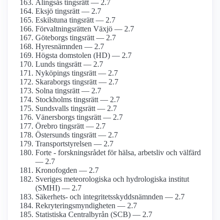
Alingsås tingsrätt — 2.7
Eksjö tingsrätt — 2.7
Eskilstuna tingsrätt — 2.7
Förvaltningsrätten Växjö — 2.7
Göteborgs tingsrätt — 2.7
Hyres­nämnden — 2.7
Högsta domstolen (HD) — 2.7
Lunds tingsrätt — 2.7
Nyköpings tingsrätt — 2.7
Skaraborgs tingsrätt — 2.7
Solna tingsrätt — 2.7
Stockholms tingsrätt — 2.7
Sundsvalls tingsrätt — 2.7
Vänersborgs tingsrätt — 2.7
Örebro tingsrätt — 2.7
Östersunds tingsrätt — 2.7
Transport­styrelsen — 2.7
Forte - forskningsrådet för hälsa, arbetsliv och välfärd
— 2.7
Kronofogden — 2.7
Sveriges meteoro­logiska och hydrologiska institut
(SMHI) — 2.7
Säkerhets- och integritets­skydds­nämnden — 2.7
Rekrytering­smyndigheten — 2.7
Statistiska Centralbyrån (SCB) — 2.7