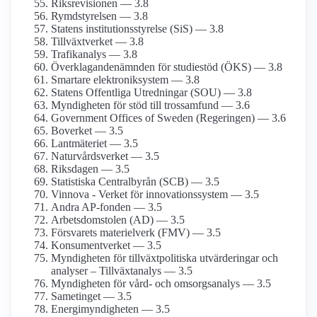
Riksrevisionen — 3.8
Rymdstyrelsen — 3.8
Statens institutions­styrelse (SiS) — 3.8
Tillväxtverket — 3.8
Trafikanalys — 3.8
Överklagande­nämnden för studiestöd (ÖKS) — 3.8
Smartare elektroniksystem — 3.8
Statens Offentliga Utredningar (SOU) — 3.8
Myndigheten för stöd till tros­samfund — 3.6
Government Offices of Sweden (Regeringen) — 3.6
Boverket — 3.5
Lantmäteriet — 3.5
Naturvårds­verket — 3.5
Riksdagen — 3.5
Statistiska Centralbyrån (SCB) — 3.5
Vinnova - Verket för innovations­system — 3.5
Andra AP-fonden — 3.5
Arbets­domstolen (AD) — 3.5
Försvarets materielverk (FMV) — 3.5
Konsument­verket — 3.5
Myndigheten för tillväxt­politiska utvärderingar och
analyser – Tillväxtanalys — 3.5
Myndigheten för vård- och omsorgs­analys — 3.5
Sametinget — 3.5
Energi­myndigheten — 3.5