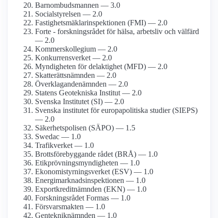
Barnombudsmannen — 3.0
Socialstyrelsen — 2.0
Fastighetsmäklar­inspektionen (FMI) — 2.0
Forte - forskningsrådet för hälsa, arbetsliv och välfärd
— 2.0
Kommers­kollegium — 2.0
Konkurrens­verket — 2.0
Myndigheten för delaktighet (MFD) — 2.0
Skatterätts­nämnden — 2.0
Överklagande­nämnden — 2.0
Statens Geotekniska Institut — 2.0
Svenska Institutet (SI) — 2.0
Svenska institutet för europa­politiska studier (SIEPS)
— 2.0
Säkerhetspolisen (SÄPO) — 1.5
Swedac — 1.0
Trafikverket — 1.0
Brotts­förebyggande rådet (BRÅ) — 1.0
Etikprövnings­myndigheten — 1.0
Ekonomistyrnings­verket (ESV) — 1.0
Energimarknads­inspektionen — 1.0
Exportkredit­nämnden (EKN) — 1.0
Forskningsrådet Formas — 1.0
Försvarsmakten — 1.0
Genteknik­nämnden — 1.0