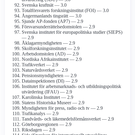
Svenska kraftnät — 3.0
Total­försvarets forsknings­institut (FOI) — 3.0
Ångerman­lands tingsrätt — 3.0
Sjunde AP-fonden (AP7) — 2.9
Försvars­underrättelse­domstolen — 2.9
Svenska institutet för europa­politiska studier (SIEPS)
— 2.9
Åklagar­myndigheten — 2.9
Skolforsknings­institutet — 2.9
Arbets­domstolen (AD) — 2.9
Nordiska Afrika­institutet — 2.9
Trafikverket — 2.9
Naturvårds­verket — 2.9
Pensions­myndigheten — 2.9
Datainspektionen (DI) — 2.9
Institutet för arbetsmarknads- och utbildnings­politisk
utvärdering (IFAU) — 2.9
Karolinska Institutet — 2.9
Statens Historiska Museer — 2.9
Myndigheten för press, radio och tv — 2.9
Trafikanalys — 2.9
Tandvårds- och läkemedels­förmåns­verket — 2.9
Göteborgs­regionen — 2.9
Riksdagen — 2.9