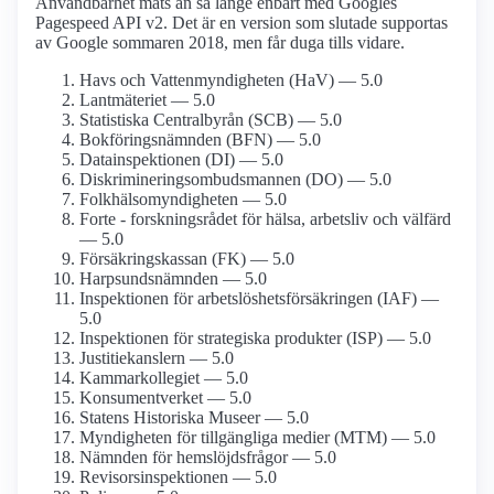
Användbarhet mäts än så länge enbart med Googles
Pagespeed API v2. Det är en version som slutade supportas
av Google sommaren 2018, men får duga tills vidare.
Havs och Vatten­myndigheten (HaV) — 5.0
Lantmäteriet — 5.0
Statistiska Centralbyrån (SCB) — 5.0
Bokförings­nämnden (BFN) — 5.0
Datainspektionen (DI) — 5.0
Diskriminerings­ombudsmannen (DO) — 5.0
Folkhälso­myndigheten — 5.0
Forte - forskningsrådet för hälsa, arbetsliv och välfärd
— 5.0
Försäkringskassan (FK) — 5.0
Harpsunds­nämnden — 5.0
Inspektionen för arbetslöshets­försäkringen (IAF) —
5.0
Inspektionen för strategiska produkter (ISP) — 5.0
Justitie­kanslern — 5.0
Kammar­kollegiet — 5.0
Konsument­verket — 5.0
Statens Historiska Museer — 5.0
Myndigheten för tillgängliga medier (MTM) — 5.0
Nämnden för hemslöjds­frågor — 5.0
Revisors­inspektionen — 5.0