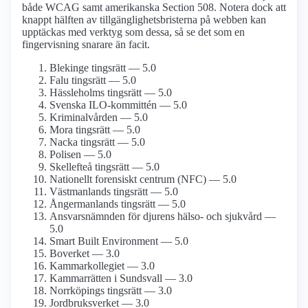
både WCAG samt amerikanska Section 508. Notera dock att
knappt hälften av tillgänglighetsbristerna på webben kan
upptäckas med verktyg som dessa, så se det som en
fingervisning snarare än facit.
Blekinge tingsrätt — 5.0
Falu tingsrätt — 5.0
Hässleholms tingsrätt — 5.0
Svenska ILO-kommittén — 5.0
Kriminal­vården — 5.0
Mora tingsrätt — 5.0
Nacka tingsrätt — 5.0
Polisen — 5.0
Skellefteå tingsrätt — 5.0
Nationellt forensiskt centrum (NFC) — 5.0
Västmanlands tingsrätt — 5.0
Ångerman­lands tingsrätt — 5.0
Ansvarsnämnden för djurens hälso- och sjukvård —
5.0
Smart Built Environment — 5.0
Boverket — 3.0
Kammar­kollegiet — 3.0
Kammarrätten i Sundsvall — 3.0
Norrköpings tingsrätt — 3.0
Jordbruks­verket — 3.0