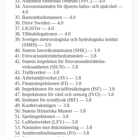
Nationellt forensiskt centrum (NFC) — 4.0
Ansvarsnämnden för djurens hälso- och sjukvård —
4.0
Barnombudsmannen — 4.0
Drive Sweden — 4.0
LIGHTer — 4.0
Tillits­delegationen — 4.0
Sveriges meteoro­logiska och hydrologiska institut
(SMHI) — 3.9
Statens haveri­kommission (SHK) — 3.9
Försvars­underrättelse­domstolen — 3.8
Statens inspektion för försvars­underrättelse­
verksamheten (SIUN) — 3.8
Trafikverket — 3.8
Arbetsmiljö­verket (AV) — 3.8
Finans­inspektionen (FI) — 3.8
Inspektionen för social­försäkringen (ISF) — 3.8
Inspektionen för vård och omsorg (IVO) — 3.8
Institutet för rymdfysik (IRF) — 3.8
Kust­bevakningen — 3.8
Statens Historiska Museer — 3.8
Spel­inspektionen — 3.8
Luftfarts­verket (LFV) — 3.8
Nämnden mot diskriminering — 3.8
Justitie­ombudsmannen (JO) — 3.8