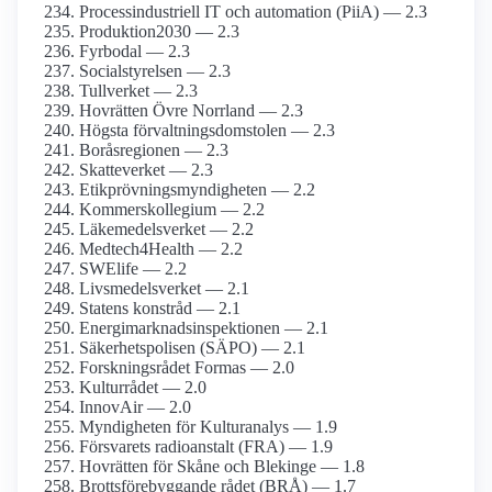
Process­industriell IT och automation (PiiA) — 2.3
Produktion2030 — 2.3
Fyrbodal — 2.3
Socialstyrelsen — 2.3
Tullverket — 2.3
Hovrätten Övre Norrland — 2.3
Högsta förvaltnings­domstolen — 2.3
Boråsregionen — 2.3
Skatteverket — 2.3
Etikprövnings­myndigheten — 2.2
Kommers­kollegium — 2.2
Läkemedels­verket — 2.2
Medtech4­Health — 2.2
SWElife — 2.2
Livsmedels­verket — 2.1
Statens konstråd — 2.1
Energimarknads­inspektionen — 2.1
Säkerhetspolisen (SÄPO) — 2.1
Forskningsrådet Formas — 2.0
Kulturrådet — 2.0
InnovAir — 2.0
Myndigheten för Kulturanalys — 1.9
Försvarets radioanstalt (FRA) — 1.9
Hovrätten för Skåne och Blekinge — 1.8
Brotts­förebyggande rådet (BRÅ) — 1.7