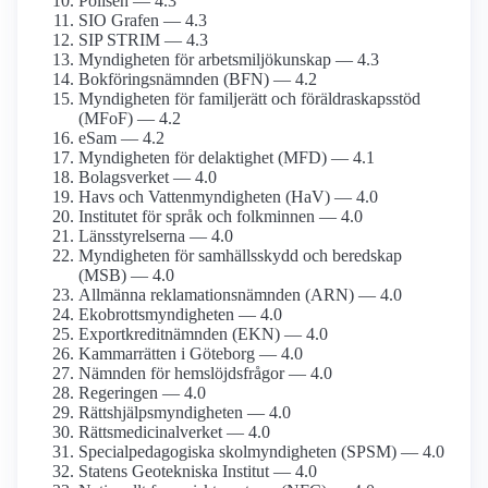
Polisen — 4.3
SIO Grafen — 4.3
SIP STRIM — 4.3
Myndigheten för arbetsmiljö­kunskap — 4.3
Bokförings­nämnden (BFN) — 4.2
Myndigheten för familjerätt och föräldraskaps­stöd
(MFoF) — 4.2
eSam — 4.2
Myndigheten för delaktighet (MFD) — 4.1
Bolagsverket — 4.0
Havs och Vatten­myndigheten (HaV) — 4.0
Institutet för språk och folkminnen — 4.0
Länsstyrelserna — 4.0
Myndigheten för samhälls­skydd och beredskap
(MSB) — 4.0
Allmänna reklamations­nämnden (ARN) — 4.0
Ekobrotts­myndigheten — 4.0
Exportkredit­nämnden (EKN) — 4.0
Kammarrätten i Göteborg — 4.0
Nämnden för hemslöjds­frågor — 4.0
Regeringen — 4.0
Rättshjälp­smyndigheten — 4.0
Rättsmedicinal­verket — 4.0
Special­pedagogiska skol­myndigheten (SPSM) — 4.0
Statens Geotekniska Institut — 4.0