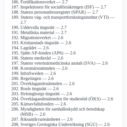
Fortifikations­verket — 2.7
Inspektionen för social­försäkringen (ISF) — 2.7
Statens person­adress­register (SPAR) — 2.7
Statens väg- och transport­forsknings­institut (VTI) —
2.7
Uddevalla tingsrätt — 2.7
Metalliska material — 2.7
Migrationsverket — 2.6
Kristianstads tingsrätt — 2.6
Lagrådet — 2.6
Sjätte AP-fonden (AP6) — 2.6
Statens medieråd — 2.6
Statens veterinär­medicinska anstalt (SVA) — 2.6
Konstnärs­nämnden — 2.6
InfraSweden — 2.6
Regeringen — 2.6
Överklagande­nämnden — 2.6
Borås tingsrätt — 2.6
Helsingborgs tingsrätt — 2.6
Överklagande­nämnden för studiestöd (ÖKS) — 2.6
Kärnavfalls­fonden — 2.6
Myndigheten för samhälls­skydd och beredskap
(MSB) — 2.6
Riksantikvarieämbetet — 2.6
Sveriges Geologiska Undersökning (SGU) — 2.6