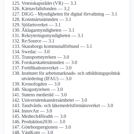
Vetenskaps­rådet (VR) — 3.3
Kärnavfalls­fonden — 3.2
DIGG - Myndigheten för digital förvaltning — 3.1
Konstnärs­nämnden — 3.1
Sjöfarts­verket — 3.1
Åklagar­myndigheten — 3.1
Rekrytering­smyndigheten — 3.1
Re:Source — 3.1
Skaraborgs kommunal­förbund — 3.1
Swedac — 3.0
Transport­styrelsen — 3.0
Forskarskatte­nämnden — 3.0
Fortifikations­verket — 3.0
Institutet för arbetsmarknads- och utbildnings­politisk
utvärdering (IFAU) — 3.0
Kronofogden — 3.0
Skogsstyrelsen — 3.0
Statens medieråd — 3.0
Universitetskanslers­ämbetet — 3.0
Tandvårds- och läkemedels­förmåns­verket — 3.0
InnovAir — 3.0
Medtech4­Health — 3.0
Produktion2030 — 3.0
Göteborgs­regionen — 3.0
VästKom — 3.0