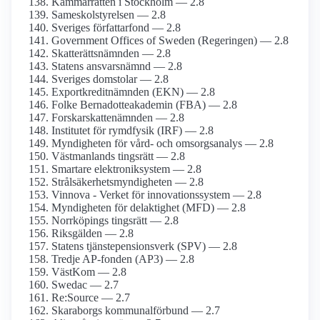
Kammarrätten i Stockholm — 2.8
Sameskol­styrelsen — 2.8
Sveriges författarfond — 2.8
Government Offices of Sweden (Regeringen) — 2.8
Skatterätts­nämnden — 2.8
Statens ansvars­nämnd — 2.8
Sveriges domstolar — 2.8
Exportkredit­nämnden (EKN) — 2.8
Folke Bernadotte­akademin (FBA) — 2.8
Forskarskatte­nämnden — 2.8
Institutet för rymdfysik (IRF) — 2.8
Myndigheten för vård- och omsorgs­analys — 2.8
Västmanlands tingsrätt — 2.8
Smartare elektroniksystem — 2.8
Strålsäkerhets­myndigheten — 2.8
Vinnova - Verket för innovations­system — 2.8
Myndigheten för delaktighet (MFD) — 2.8
Norrköpings tingsrätt — 2.8
Riksgälden — 2.8
Statens tjänste­pensions­verk (SPV) — 2.8
Tredje AP-fonden (AP3) — 2.8
VästKom — 2.8
Swedac — 2.7
Re:Source — 2.7
Skaraborgs kommunal­förbund — 2.7