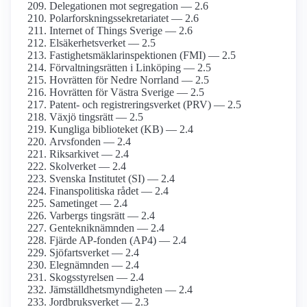
Delegationen mot segregation — 2.6
Polarforsknings­sekretariatet — 2.6
Internet of Things Sverige — 2.6
Elsäkerhets­verket — 2.5
Fastighetsmäklar­inspektionen (FMI) — 2.5
Förvaltningsrätten i Linköping — 2.5
Hovrätten för Nedre Norrland — 2.5
Hovrätten för Västra Sverige — 2.5
Patent- och registrerings­verket (PRV) — 2.5
Växjö tingsrätt — 2.5
Kungliga biblioteket (KB) — 2.4
Arvsfonden — 2.4
Riksarkivet — 2.4
Skolverket — 2.4
Svenska Institutet (SI) — 2.4
Finanspolitiska rådet — 2.4
Sametinget — 2.4
Varbergs tingsrätt — 2.4
Genteknik­nämnden — 2.4
Fjärde AP-fonden (AP4) — 2.4
Sjöfarts­verket — 2.4
Elegnämnden — 2.4
Skogsstyrelsen — 2.4
Jämställdhets­myndigheten — 2.4
Jordbruks­verket — 2.3