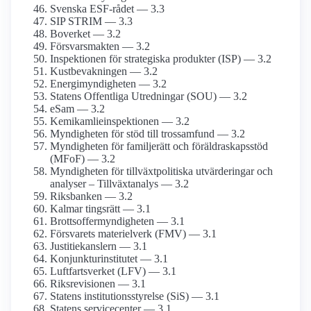
Svenska ESF-rådet — 3.3
SIP STRIM — 3.3
Boverket — 3.2
Försvarsmakten — 3.2
Inspektionen för strategiska produkter (ISP) — 3.2
Kust­bevakningen — 3.2
Energi­myndigheten — 3.2
Statens Offentliga Utredningar (SOU) — 3.2
eSam — 3.2
Kemikamlie­inspektionen — 3.2
Myndigheten för stöd till tros­samfund — 3.2
Myndigheten för familjerätt och föräldraskaps­stöd
(MFoF) — 3.2
Myndigheten för tillväxt­politiska utvärderingar och
analyser – Tillväxtanalys — 3.2
Riksbanken — 3.2
Kalmar tingsrätt — 3.1
Brottsoffer­myndigheten — 3.1
Försvarets materielverk (FMV) — 3.1
Justitie­kanslern — 3.1
Konjunktu­rinstitutet — 3.1
Luftfarts­verket (LFV) — 3.1
Riksrevisionen — 3.1
Statens institutions­styrelse (SiS) — 3.1
Statens servicecenter — 3.1