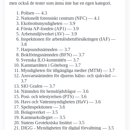
men också de tester som ännu inte har en egen kategori.
Polisen — 4.3
Nationellt forensiskt centrum (NFC) — 4.1
Ekobrotts­myndigheten — 3.9
Första AP-fonden (AP1) — 3.9
Arbetsmiljö­verket (AV) — 3.9
Inspektionen för arbetslöshets­försäkringen (IAF) —
3.8
Harpsunds­nämnden — 3.7
Bokförings­nämnden (BFN) — 3.7
Svenska ILO-kommittén — 3.7
Kammarrätten i Göteborg — 3.7
Myndigheten för tillgängliga medier (MTM) — 3.7
Ansvarsnämnden för djurens hälso- och sjukvård —
3.7
SIO Grafen — 3.7
Nämnden för hemslöjds­frågor — 3.6
Post- och tele­styrelsen (PTS) — 3.6
Havs och Vatten­myndigheten (HaV) — 3.6
Spel­inspektionen — 3.6
Bolagsverket — 3.5
Kammar­kollegiet — 3.5
Statens Geotekniska Institut — 3.5
DIGG - Myndigheten för digital förvaltning — 3.5