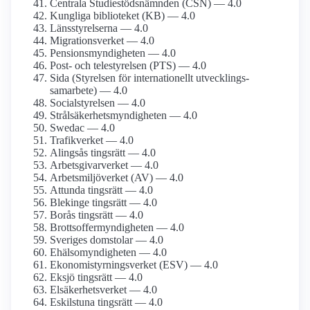
Centrala Studiestöds­nämnden (CSN) — 4.0
Kungliga biblioteket (KB) — 4.0
Länsstyrelserna — 4.0
Migrationsverket — 4.0
Pensions­myndigheten — 4.0
Post- och tele­styrelsen (PTS) — 4.0
Sida (Styrelsen för internationellt utvecklings­
samarbete) — 4.0
Socialstyrelsen — 4.0
Strålsäkerhets­myndigheten — 4.0
Swedac — 4.0
Trafikverket — 4.0
Alingsås tingsrätt — 4.0
Arbetsgivarverket — 4.0
Arbetsmiljö­verket (AV) — 4.0
Attunda tingsrätt — 4.0
Blekinge tingsrätt — 4.0
Borås tingsrätt — 4.0
Brottsoffer­myndigheten — 4.0
Sveriges domstolar — 4.0
Ehälso­myndigheten — 4.0
Ekonomistyrnings­verket (ESV) — 4.0
Eksjö tingsrätt — 4.0
Elsäkerhets­verket — 4.0
Eskilstuna tingsrätt — 4.0