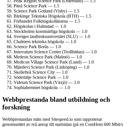
Peak Region Science Park (Östersund) — 1.5
Piteå Science Park — 1.5
Science Park Gotland (Visby) — 1.5
Blekinge Tekniska Högskola (BTH) — 1.5
Förbundet Folkhögskol­lärarna — 1.5
Högskolan i Halmstad — 1.0
Stockholms konstnärliga högskola — 1.0
Sveriges lantbruks­universitet (SLU) — 1.0
Chalmers tekniska högskola — 1.0
Science Park Borås — 1.0
Innovatum Science Center (Trollhättan) — 1.0
Medeon Science Park (Malmö) — 1.0
Medicon Village Science Park (Lund) — 1.0
Mjärdevi Science Park (Linköping) — 1.0
Skellefteå Science City — 1.0
Södertälje Science Park — 1.0
Videum Science Park (Växjö) — 1.0
Sophiahemmet högskola — 1.0
Webbprestanda bland utbildning och
forskning
Webbprestandan mäts med Sitespeed.io som rapporterar
genomsnittet av två anrop till startsidan (på en ComHem 600 Mbit/s