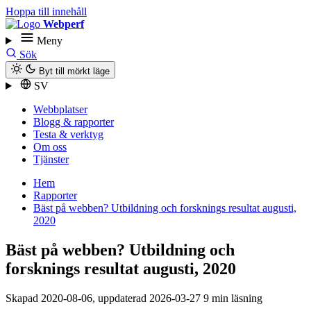
Hoppa till innehåll
Webperf
Meny
Sök
Byt till mörkt läge
SV
Webbplatser
Blogg & rapporter
Testa & verktyg
Om oss
Tjänster
Hem
Rapporter
Bäst på webben? Utbildning och forsknings resultat augusti,
2020
Bäst på webben? Utbildning och
forsknings resultat augusti, 2020
Skapad
2020-08-06
, uppdaterad
2026-03-27
9 min läsning