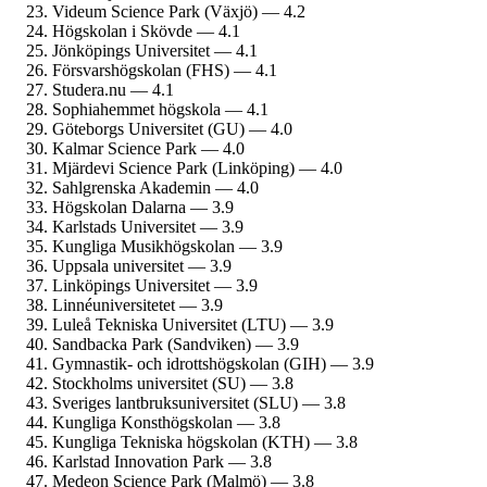
Videum Science Park (Växjö) — 4.2
Högskolan i Skövde — 4.1
Jönköpings Universitet — 4.1
Försvars­högskolan (FHS) — 4.1
Studera.nu — 4.1
Sophiahemmet högskola — 4.1
Göteborgs Universitet (GU) — 4.0
Kalmar Science Park — 4.0
Mjärdevi Science Park (Linköping) — 4.0
Sahlgrenska Akademin — 4.0
Högskolan Dalarna — 3.9
Karlstads Universitet — 3.9
Kungliga Musik­högskolan — 3.9
Uppsala universitet — 3.9
Linköpings Universitet — 3.9
Linné­universitetet — 3.9
Luleå Tekniska Universitet (LTU) — 3.9
Sandbacka Park (Sandviken) — 3.9
Gymnastik- och idrotts­högskolan (GIH) — 3.9
Stockholms universitet (SU) — 3.8
Sveriges lantbruks­universitet (SLU) — 3.8
Kungliga Konst­högskolan — 3.8
Kungliga Tekniska högskolan (KTH) — 3.8
Karlstad Innovation Park — 3.8
Medeon Science Park (Malmö) — 3.8