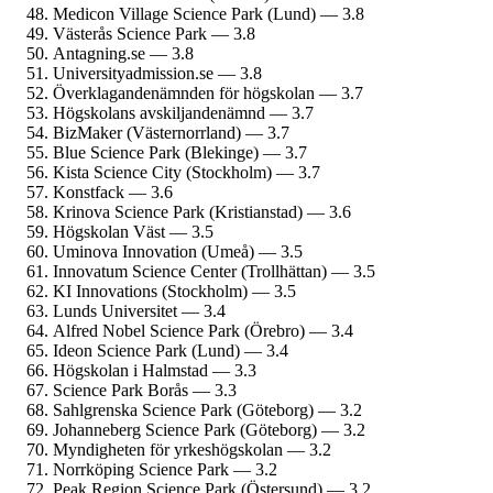
Medicon Village Science Park (Lund) — 3.8
Västerås Science Park — 3.8
Antagning.se — 3.8
University­admission.se — 3.8
Överklagande­nämnden för högskolan — 3.7
Högskolans avskiljande­nämnd — 3.7
BizMaker (Västernorrland) — 3.7
Blue Science Park (Blekinge) — 3.7
Kista Science City (Stockholm) — 3.7
Konstfack — 3.6
Krinova Science Park (Kristianstad) — 3.6
Högskolan Väst — 3.5
Uminova Innovation (Umeå) — 3.5
Innovatum Science Center (Trollhättan) — 3.5
KI Innovations (Stockholm) — 3.5
Lunds Universitet — 3.4
Alfred Nobel Science Park (Örebro) — 3.4
Ideon Science Park (Lund) — 3.4
Högskolan i Halmstad — 3.3
Science Park Borås — 3.3
Sahlgrenska Science Park (Göteborg) — 3.2
Johanneberg Science Park (Göteborg) — 3.2
Myndigheten för yrkes­högskolan — 3.2
Norrköping Science Park — 3.2
Peak Region Science Park (Östersund) — 3.2