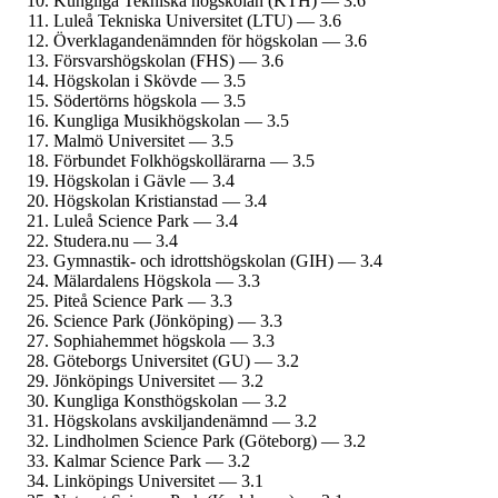
Kungliga Tekniska högskolan (KTH) — 3.6
Luleå Tekniska Universitet (LTU) — 3.6
Överklagande­nämnden för högskolan — 3.6
Försvars­högskolan (FHS) — 3.6
Högskolan i Skövde — 3.5
Södertörns högskola — 3.5
Kungliga Musik­högskolan — 3.5
Malmö Universitet — 3.5
Förbundet Folkhögskol­lärarna — 3.5
Högskolan i Gävle — 3.4
Högskolan Kristianstad — 3.4
Luleå Science Park — 3.4
Studera.nu — 3.4
Gymnastik- och idrotts­högskolan (GIH) — 3.4
Mälardalens Högskola — 3.3
Piteå Science Park — 3.3
Science Park (Jönköping) — 3.3
Sophiahemmet högskola — 3.3
Göteborgs Universitet (GU) — 3.2
Jönköpings Universitet — 3.2
Kungliga Konst­högskolan — 3.2
Högskolans avskiljande­nämnd — 3.2
Lindholmen Science Park (Göteborg) — 3.2
Kalmar Science Park — 3.2
Linköpings Universitet — 3.1