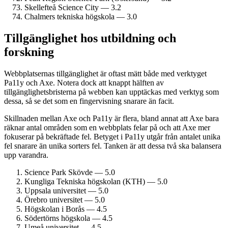
Skellefteå Science City — 3.2
Chalmers tekniska högskola — 3.0
Tillgänglighet hos utbildning och
forskning
Webbplatsernas tillgänglighet är oftast mätt både med verktyget
Pa11y och Axe. Notera dock att knappt hälften av
tillgänglighetsbristerna på webben kan upptäckas med verktyg som
dessa, så se det som en fingervisning snarare än facit.
Skillnaden mellan Axe och Pa11y är flera, bland annat att Axe bara
räknar antal områden som en webbplats felar på och att Axe mer
fokuserar på bekräftade fel. Betyget i Pa11y utgår från antalet unika
fel snarare än unika sorters fel. Tanken är att dessa två ska balansera
upp varandra.
Science Park Skövde — 5.0
Kungliga Tekniska högskolan (KTH) — 5.0
Uppsala universitet — 5.0
Örebro universitet — 5.0
Högskolan i Borås — 4.5
Södertörns högskola — 4.5
Umeå universitet — 4.5