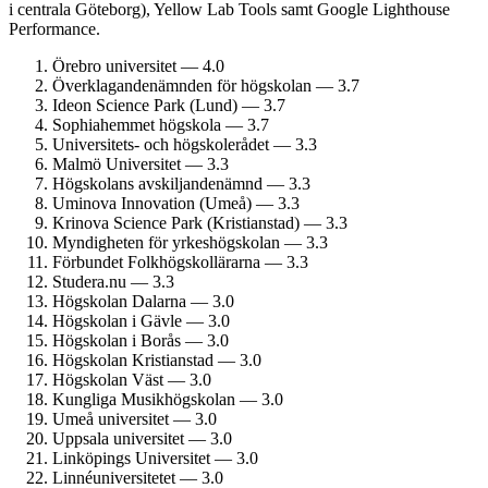
i centrala Göteborg), Yellow Lab Tools samt Google Lighthouse
Performance.
Örebro universitet — 4.0
Överklagande­nämnden för högskolan — 3.7
Ideon Science Park (Lund) — 3.7
Sophiahemmet högskola — 3.7
Universitets- och högskolerådet — 3.3
Malmö Universitet — 3.3
Högskolans avskiljande­nämnd — 3.3
Uminova Innovation (Umeå) — 3.3
Krinova Science Park (Kristianstad) — 3.3
Myndigheten för yrkes­högskolan — 3.3
Förbundet Folkhögskol­lärarna — 3.3
Studera.nu — 3.3
Högskolan Dalarna — 3.0
Högskolan i Gävle — 3.0
Högskolan i Borås — 3.0
Högskolan Kristianstad — 3.0
Högskolan Väst — 3.0
Kungliga Musik­högskolan — 3.0
Umeå universitet — 3.0
Uppsala universitet — 3.0
Linköpings Universitet — 3.0
Linné­universitetet — 3.0