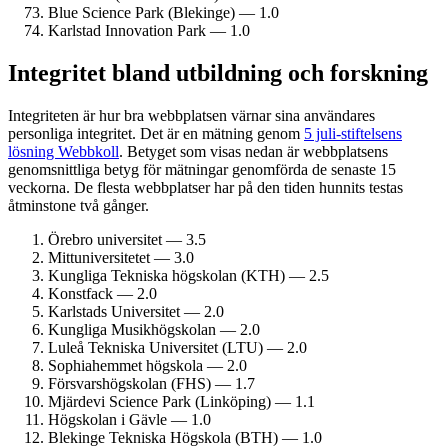
Blue Science Park (Blekinge) — 1.0
Karlstad Innovation Park — 1.0
Integritet bland utbildning och forskning
Integriteten är hur bra webbplatsen värnar sina användares
personliga integritet. Det är en mätning genom
5 juli-stiftelsens
lösning Webbkoll
. Betyget som visas nedan är webbplatsens
genomsnittliga betyg för mätningar genomförda de senaste 15
veckorna. De flesta webbplatser har på den tiden hunnits testas
åtminstone två gånger.
Örebro universitet — 3.5
Mitt­universitetet — 3.0
Kungliga Tekniska högskolan (KTH) — 2.5
Konstfack — 2.0
Karlstads Universitet — 2.0
Kungliga Musik­högskolan — 2.0
Luleå Tekniska Universitet (LTU) — 2.0
Sophiahemmet högskola — 2.0
Försvars­högskolan (FHS) — 1.7
Mjärdevi Science Park (Linköping) — 1.1
Högskolan i Gävle — 1.0
Blekinge Tekniska Högskola (BTH) — 1.0