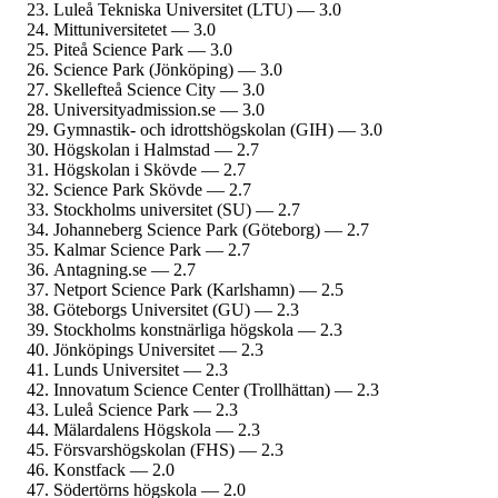
Luleå Tekniska Universitet (LTU) — 3.0
Mitt­universitetet — 3.0
Piteå Science Park — 3.0
Science Park (Jönköping) — 3.0
Skellefteå Science City — 3.0
University­admission.se — 3.0
Gymnastik- och idrotts­högskolan (GIH) — 3.0
Högskolan i Halmstad — 2.7
Högskolan i Skövde — 2.7
Science Park Skövde — 2.7
Stockholms universitet (SU) — 2.7
Johanneberg Science Park (Göteborg) — 2.7
Kalmar Science Park — 2.7
Antagning.se — 2.7
Netport Science Park (Karlshamn) — 2.5
Göteborgs Universitet (GU) — 2.3
Stockholms konstnärliga högskola — 2.3
Jönköpings Universitet — 2.3
Lunds Universitet — 2.3
Innovatum Science Center (Trollhättan) — 2.3
Luleå Science Park — 2.3
Mälardalens Högskola — 2.3
Försvars­högskolan (FHS) — 2.3
Konstfack — 2.0
Södertörns högskola — 2.0