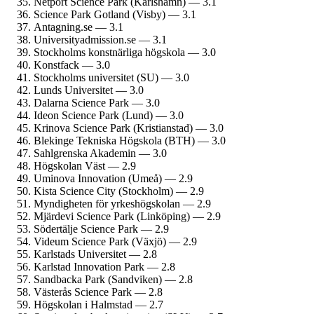
Netport Science Park (Karlshamn) — 3.1
Science Park Gotland (Visby) — 3.1
Antagning.se — 3.1
University­admission.se — 3.1
Stockholms konstnärliga högskola — 3.0
Konstfack — 3.0
Stockholms universitet (SU) — 3.0
Lunds Universitet — 3.0
Dalarna Science Park — 3.0
Ideon Science Park (Lund) — 3.0
Krinova Science Park (Kristianstad) — 3.0
Blekinge Tekniska Högskola (BTH) — 3.0
Sahlgrenska Akademin — 3.0
Högskolan Väst — 2.9
Uminova Innovation (Umeå) — 2.9
Kista Science City (Stockholm) — 2.9
Myndigheten för yrkes­högskolan — 2.9
Mjärdevi Science Park (Linköping) — 2.9
Södertälje Science Park — 2.9
Videum Science Park (Växjö) — 2.9
Karlstads Universitet — 2.8
Karlstad Innovation Park — 2.8
Sandbacka Park (Sandviken) — 2.8
Västerås Science Park — 2.8
Högskolan i Halmstad — 2.7