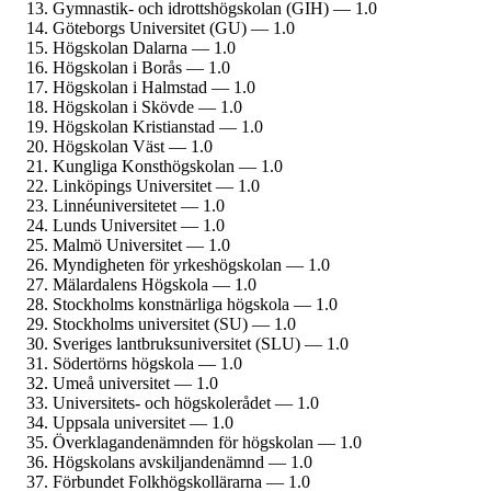
Gymnastik- och idrotts­högskolan (GIH) — 1.0
Göteborgs Universitet (GU) — 1.0
Högskolan Dalarna — 1.0
Högskolan i Borås — 1.0
Högskolan i Halmstad — 1.0
Högskolan i Skövde — 1.0
Högskolan Kristianstad — 1.0
Högskolan Väst — 1.0
Kungliga Konst­högskolan — 1.0
Linköpings Universitet — 1.0
Linné­universitetet — 1.0
Lunds Universitet — 1.0
Malmö Universitet — 1.0
Myndigheten för yrkes­högskolan — 1.0
Mälardalens Högskola — 1.0
Stockholms konstnärliga högskola — 1.0
Stockholms universitet (SU) — 1.0
Sveriges lantbruks­universitet (SLU) — 1.0
Södertörns högskola — 1.0
Umeå universitet — 1.0
Universitets- och högskolerådet — 1.0
Uppsala universitet — 1.0
Överklagande­nämnden för högskolan — 1.0
Högskolans avskiljande­nämnd — 1.0
Förbundet Folkhögskol­lärarna — 1.0