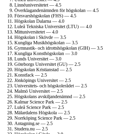
Linné­universitetet — 4.5
Överklagande­nämnden för högskolan — 4.5
Försvars­högskolan (FHS) — 4.5
Högskolan Dalarna — 4.0
Luleå Tekniska Universitet (LTU) — 4.0
Mitt­universitetet — 4.0
Högskolan i Skövde — 3.5
Kungliga Musik­högskolan — 3.5
Gymnastik- och idrotts­högskolan (GIH) — 3.5
Kungliga Konst­högskolan — 3.0
Lunds Universitet — 3.0
Göteborgs Universitet (GU) — 2.5
Högskolan Kristianstad — 2.5
Konstfack — 2.5
Jönköpings Universitet — 2.5
Universitets- och högskolerådet — 2.5
Malmö Universitet — 2.5
Högskolans avskiljande­nämnd — 2.5
Kalmar Science Park — 2.5
Luleå Science Park — 2.5
Mälardalens Högskola — 2.5
Norrköping Science Park — 2.5
Antagning.se — 2.5
Studera.nu — 2.5