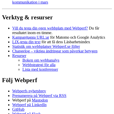
kommunikation i mars
Verktyg & resurser
Vill du testa din egen webbplats med Webperf?
Du får
resultatet inom en timme.
Kampanjtagga URL:ar
för Matomo och Google Analytics
LIX-testa din text
för att få dess Läsbarhetsindex
Statistik om webbplatser Webperf.se följer
Changelog – viktiga ändringar som påverkar betygen
Resurser
Boken om webbanalys
Webbstrategi för alla
Lista med konferenser
Följ Webperf
Webperfs nyhetsbrev
Prenumerera på Webperf via RSS
Webperf på
Mastodon
Webperf på LinkedIn
GitHub
Webperf på Slack