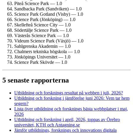
Piteå Science Park — 1.0
Sandbacka Park (Sandviken) — 1.0
Science Park Gotland (Visby) — 1.0
Science Park (Jönköping) — 1.0
Skellefteå Science City — 1.0
Södertälje Science Park — 1.0
Västerås Science Park — 1.0
Videum Science Park (Växjö) — 1.0
Sahlgrenska Akademin — 1.0
Chalmers tekniska högskola — 1.0
Jönköpings Universitet — 1.0
Science Park Skövde — 1.0
5 senaste rapporterna
Utbildning och forsknings resultat på webben i juli, 2026?
Utbildning och forskning i jämförelse juni 2026: Vem tar hem
segern?
Lista över utbildning och forsknings bästa webbplatser i maj,
2026
Utbildning och forskning i april, 2026, toppas av Örebro
universitet, KTH och Antagning.se
Jämför utbildnings, forsknings och innovations digitala