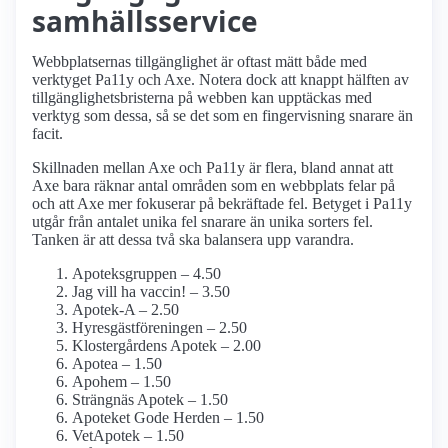
samhälls­service
Webbplatsernas tillgänglighet är oftast mätt både med
verktyget Pa11y och Axe. Notera dock att knappt hälften av
tillgänglighetsbristerna på webben kan upptäckas med
verktyg som dessa, så se det som en fingervisning snarare än
facit.
Skillnaden mellan Axe och Pa11y är flera, bland annat att
Axe bara räknar antal områden som en webbplats felar på
och att Axe mer fokuserar på bekräftade fel. Betyget i Pa11y
utgår från antalet unika fel snarare än unika sorters fel.
Tanken är att dessa två ska balansera upp varandra.
Apoteksgruppen – 4.50
Jag vill ha vaccin! – 3.50
Apotek-A – 2.50
Hyresgästföreningen – 2.50
Klostergårdens Apotek – 2.00
Apotea – 1.50
Apohem – 1.50
Strängnäs Apotek – 1.50
Apoteket Gode Herden – 1.50
VetApotek – 1.50