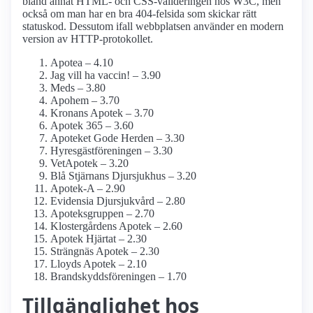
bland annat HTML- och CSS-valideringen hos W3C, men
också om man har en bra 404-felsida som skickar rätt
statuskod. Dessutom ifall webbplatsen använder en modern
version av HTTP-protokollet.
Apotea – 4.10
Jag vill ha vaccin! – 3.90
Meds – 3.80
Apohem – 3.70
Kronans Apotek – 3.70
Apotek 365 – 3.60
Apoteket Gode Herden – 3.30
Hyresgästföreningen – 3.30
VetApotek – 3.20
Blå Stjärnans Djursjukhus – 3.20
Apotek-A – 2.90
Evidensia Djursjukvård – 2.80
Apoteksgruppen – 2.70
Klostergårdens Apotek – 2.60
Apotek Hjärtat – 2.30
Strängnäs Apotek – 2.30
Lloyds Apotek – 2.10
Brandskyddsföreningen – 1.70
Tillgänglighet hos