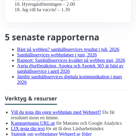
Hyresgästföreningen – 2.00
Jag vill ha vaccin! – 1.39
5 senaste rapporterna
Bäst på webben? samhälls­services resultat i juli, 2026
Samhälls­services webbplatser i juni, 2026
Rapport: Samhälls­services kvalitet på webben maj, 2026
Agria djurförsäkring, Apotea och Apotek 365 är bäst av
samhälls­service i april 2026
Jämför samhälls­services digitala kommunikation i mars
2026
Verktyg & resurser
Vill du testa din egen webbplats med Webperf?
Du får
resultatet inom en timme.
Kampanjtagga URL:ar
för Matomo och Google Analytics
LIX-testa din text
för att få dess Läsbarhetsindex
Statistik om webbplatser Webperf.se följer