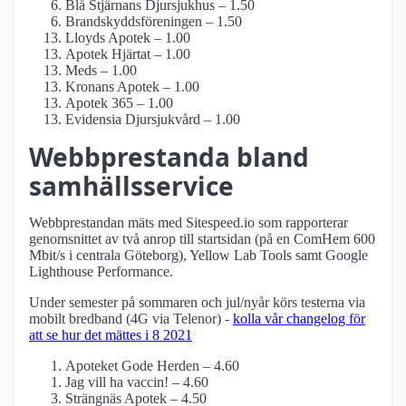
Blå Stjärnans Djursjukhus – 1.50
Brandskyddsföreningen – 1.50
Lloyds Apotek – 1.00
Apotek Hjärtat – 1.00
Meds – 1.00
Kronans Apotek – 1.00
Apotek 365 – 1.00
Evidensia Djursjukvård – 1.00
Webbprestanda bland
samhälls­service
Webbprestandan mäts med Sitespeed.io som rapporterar
genomsnittet av två anrop till startsidan (på en ComHem 600
Mbit/s i centrala Göteborg), Yellow Lab Tools samt Google
Lighthouse Performance.
Under semester på sommaren och jul/nyår körs testerna via
mobilt bredband (4G via Telenor) -
kolla vår changelog för
att se hur det mättes i 8 2021
Apoteket Gode Herden – 4.60
Jag vill ha vaccin! – 4.60
Strängnäs Apotek – 4.50