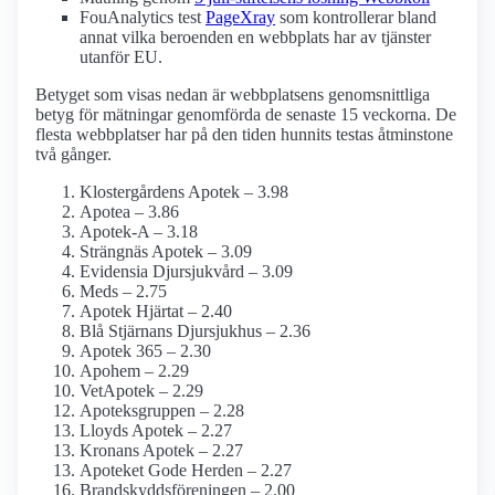
FouAnalytics test
PageXray
som kontrollerar bland
annat vilka beroenden en webbplats har av tjänster
utanför EU.
Betyget som visas nedan är webbplatsens genomsnittliga
betyg för mätningar genomförda de senaste 15 veckorna. De
flesta webbplatser har på den tiden hunnits testas åtminstone
två gånger.
Klostergårdens Apotek – 3.98
Apotea – 3.86
Apotek-A – 3.18
Strängnäs Apotek – 3.09
Evidensia Djursjukvård – 3.09
Meds – 2.75
Apotek Hjärtat – 2.40
Blå Stjärnans Djursjukhus – 2.36
Apotek 365 – 2.30
Apohem – 2.29
VetApotek – 2.29
Apoteksgruppen – 2.28
Lloyds Apotek – 2.27
Kronans Apotek – 2.27
Apoteket Gode Herden – 2.27
Brandskyddsföreningen – 2.00