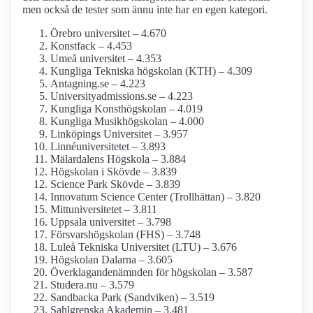
men också de tester som ännu inte har en egen kategori.
Örebro universitet – 4.670
Konstfack – 4.453
Umeå universitet – 4.353
Kungliga Tekniska högskolan (KTH) – 4.309
Antagning.se – 4.223
University­admissions.se – 4.223
Kungliga Konst­högskolan – 4.019
Kungliga Musik­högskolan – 4.000
Linköpings Universitet – 3.957
Linné­universitetet – 3.893
Mälardalens Högskola – 3.884
Högskolan i Skövde – 3.839
Science Park Skövde – 3.839
Innovatum Science Center (Trollhättan) – 3.820
Mitt­universitetet – 3.811
Uppsala universitet – 3.798
Försvars­högskolan (FHS) – 3.748
Luleå Tekniska Universitet (LTU) – 3.676
Högskolan Dalarna – 3.605
Överklagande­nämnden för högskolan – 3.587
Studera.nu – 3.579
Sandbacka Park (Sandviken) – 3.519
Sahlgrenska Akademin – 3.481