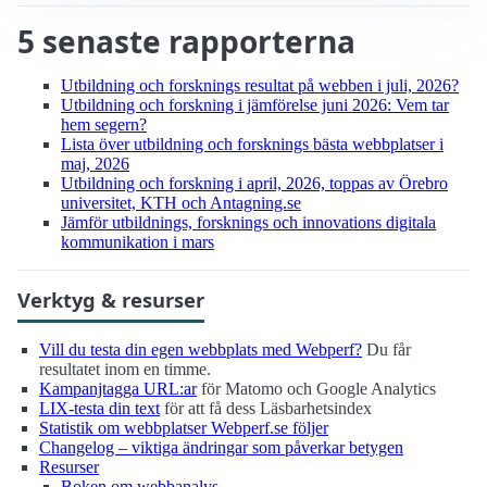
5 senaste rapporterna
Utbildning och forsknings resultat på webben i juli, 2026?
Utbildning och forskning i jämförelse juni 2026: Vem tar
hem segern?
Lista över utbildning och forsknings bästa webbplatser i
maj, 2026
Utbildning och forskning i april, 2026, toppas av Örebro
universitet, KTH och Antagning.se
Jämför utbildnings, forsknings och innovations digitala
kommunikation i mars
Verktyg & resurser
Vill du testa din egen webbplats med Webperf?
Du får
resultatet inom en timme.
Kampanjtagga URL:ar
för Matomo och Google Analytics
LIX-testa din text
för att få dess Läsbarhetsindex
Statistik om webbplatser Webperf.se följer
Changelog – viktiga ändringar som påverkar betygen
Resurser
Boken om webbanalys