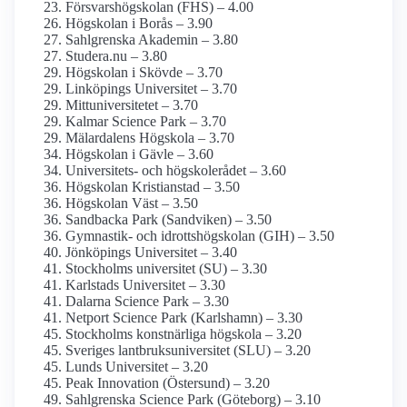
Försvars­högskolan (FHS) – 4.00
Högskolan i Borås – 3.90
Sahlgrenska Akademin – 3.80
Studera.nu – 3.80
Högskolan i Skövde – 3.70
Linköpings Universitet – 3.70
Mitt­universitetet – 3.70
Kalmar Science Park – 3.70
Mälardalens Högskola – 3.70
Högskolan i Gävle – 3.60
Universitets- och högskolerådet – 3.60
Högskolan Kristianstad – 3.50
Högskolan Väst – 3.50
Sandbacka Park (Sandviken) – 3.50
Gymnastik- och idrotts­högskolan (GIH) – 3.50
Jönköpings Universitet – 3.40
Stockholms universitet (SU) – 3.30
Karlstads Universitet – 3.30
Dalarna Science Park – 3.30
Netport Science Park (Karlshamn) – 3.30
Stockholms konstnärliga högskola – 3.20
Sveriges lantbruks­universitet (SLU) – 3.20
Lunds Universitet – 3.20
Peak Innovation (Östersund) – 3.20
Sahlgrenska Science Park (Göteborg) – 3.10