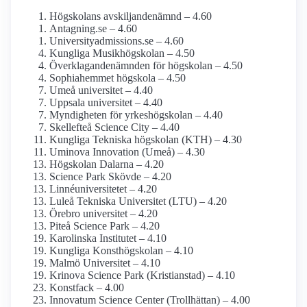
Högskolans avskiljande­nämnd – 4.60
Antagning.se – 4.60
University­admissions.se – 4.60
Kungliga Musik­högskolan – 4.50
Överklagande­nämnden för högskolan – 4.50
Sophiahemmet högskola – 4.50
Umeå universitet – 4.40
Uppsala universitet – 4.40
Myndigheten för yrkes­högskolan – 4.40
Skellefteå Science City – 4.40
Kungliga Tekniska högskolan (KTH) – 4.30
Uminova Innovation (Umeå) – 4.30
Högskolan Dalarna – 4.20
Science Park Skövde – 4.20
Linné­universitetet – 4.20
Luleå Tekniska Universitet (LTU) – 4.20
Örebro universitet – 4.20
Piteå Science Park – 4.20
Karolinska Institutet – 4.10
Kungliga Konst­högskolan – 4.10
Malmö Universitet – 4.10
Krinova Science Park (Kristianstad) – 4.10
Konstfack – 4.00
Innovatum Science Center (Trollhättan) – 4.00