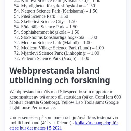
Krinova Science Park (Kristianstad) – 1.50
Myndigheten för yrkes­högskolan – 1.50
Netport Science Park (Karlshamn) – 1.50
Piteå Science Park – 1.50
Skellefteå Science City – 1.50
Södertälje Science Park – 1.50
Sophiahemmet högskola – 1.50
Stockholms konstnärliga högskola – 1.00
Medeon Science Park (Malmö) – 1.00
Medicon Village Science Park (Lund) – 1.00
Mjärdevi Science Park (Linköping) – 1.00
Videum Science Park (Växjö) – 1.00
Webbprestanda bland
utbildning och forskning
Webbprestandan mäts med Sitespeed.io som rapporterar
genomsnittet av två anrop till startsidan (på en ComHem 600
Mbit/s i centrala Göteborg), Yellow Lab Tools samt Google
Lighthouse Performance.
Under semester på sommaren och jul/nyår körs testerna via
mobilt bredband (4G via Telenor) -
kolla vår changelog för
att se hur det mättes i 5 2021