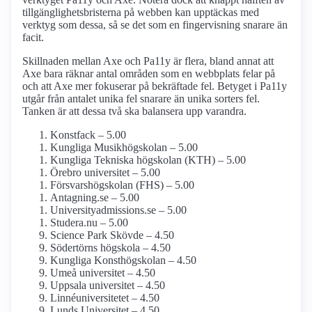
tillgänglighetsbristerna på webben kan upptäckas med
verktyg som dessa, så se det som en fingervisning snarare än
facit.
Skillnaden mellan Axe och Pa11y är flera, bland annat att
Axe bara räknar antal områden som en webbplats felar på
och att Axe mer fokuserar på bekräftade fel. Betyget i Pa11y
utgår från antalet unika fel snarare än unika sorters fel.
Tanken är att dessa två ska balansera upp varandra.
Konstfack – 5.00
Kungliga Musik­högskolan – 5.00
Kungliga Tekniska högskolan (KTH) – 5.00
Örebro universitet – 5.00
Försvars­högskolan (FHS) – 5.00
Antagning.se – 5.00
University­admissions.se – 5.00
Studera.nu – 5.00
Science Park Skövde – 4.50
Södertörns högskola – 4.50
Kungliga Konst­högskolan – 4.50
Umeå universitet – 4.50
Uppsala universitet – 4.50
Linné­universitetet – 4.50
Lunds Universitet – 4.50