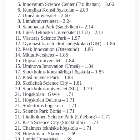
Innovatum Science Center (Trollhättan) – 3.06
Kungliga Konst­högskolan – 2.89
Umeå universitet – 2.60
Linné­universitetet – 2.24
Sandbacka Park (Sandviken) – 2.14
Luleå Tekniska Universitet (LTU) – 2.13
Västerås Science Park – 1.97
Gymnastik- och idrotts­högskolan (GIH) – 1.86
Peak Innovation (Östersund) – 1.86
Mitt­universitetet – 1.85
Uppsala universitet – 1.84
Uminova Innovation (Umeå) – 1.84
Stockholms konstnärliga högskola – 1.83
Piteå Science Park – 1.83
Skellefteå Science City – 1.81
Stockholms universitet (SU) – 1.79
Högskolan i Gävle – 1.71
Högskolan Dalarna – 1.71
Södertörns högskola – 1.71
Science Park Borås – 1.71
Lindholmen Science Park (Göteborg) – 1.71
Kista Science City (Stockholm) – 1.71
Chalmers tekniska högskola – 1.71
Högskolan i Skövde – 1.69
Lunds Universitet – 1.69