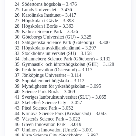
Södertörns högskola – 3.476
Lunds Universitet – 3.436
Karolinska Institutet – 3.417
Högskolan i Gävle – 3.398
Högskolan i Borås – 3.363
Kalmar Science Park – 3.326
Göteborgs Universitet (GU) – 3.325
Sahlgrenska Science Park (Göteborg) – 3.300
Högskolans avskiljande­nämnd – 3.297
Stockholms universitet (SU) – 3.158
Johanneberg Science Park (Göteborg) – 3.132
Gymnastik- och idrotts­högskolan (GIH) – 3.128
Peak Innovation (Östersund) – 3.117
Jönköpings Universitet – 3.114
Sophiahemmet högskola – 3.112
Myndigheten för yrkes­högskolan – 3.095
Science Park Borås – 3.069
Sveriges lantbruks­universitet (SLU) – 3.065
Skellefteå Science City – 3.057
Piteå Science Park – 3.052
Krinova Science Park (Kristianstad) – 3.043
Västerås Science Park – 3.022
Green Innovation Park – 3.019
Uminova Innovation (Umeå) – 3.001
Kista Science City (Stockholm) – 2.997