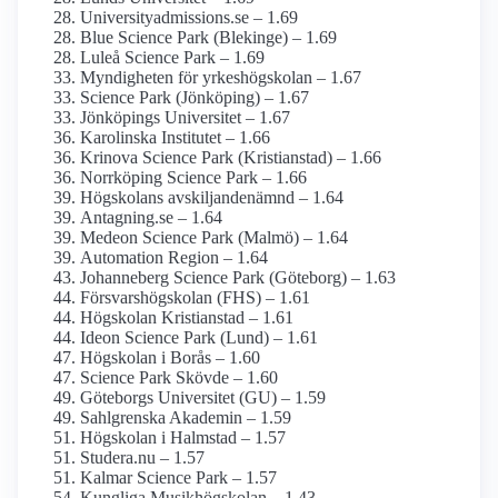
University­admissions.se – 1.69
Blue Science Park (Blekinge) – 1.69
Luleå Science Park – 1.69
Myndigheten för yrkes­högskolan – 1.67
Science Park (Jönköping) – 1.67
Jönköpings Universitet – 1.67
Karolinska Institutet – 1.66
Krinova Science Park (Kristianstad) – 1.66
Norrköping Science Park – 1.66
Högskolans avskiljande­nämnd – 1.64
Antagning.se – 1.64
Medeon Science Park (Malmö) – 1.64
Automation Region – 1.64
Johanneberg Science Park (Göteborg) – 1.63
Försvars­högskolan (FHS) – 1.61
Högskolan Kristianstad – 1.61
Ideon Science Park (Lund) – 1.61
Högskolan i Borås – 1.60
Science Park Skövde – 1.60
Göteborgs Universitet (GU) – 1.59
Sahlgrenska Akademin – 1.59
Högskolan i Halmstad – 1.57
Studera.nu – 1.57
Kalmar Science Park – 1.57
Kungliga Musik­högskolan – 1.43