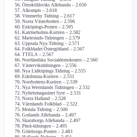
Örnsköldsviks Allehanda – 2.650
Alkompis – 2.618
Vimmerby Tidning – 2.617
Norra Västerbotten – 2.596
Enköpings-Posten – 2.595
Katrineholms-Kuriren – 2.582
Mariestads-Tidningen – 2.579
Uppsala Nya Tidning – 2.571
Folkbladet Östergötland – 2.567
TTELA – 2.567
Norrländska Social­demokraten – 2.560
Västervikstidningen – 2.556
Nya Lidköpings Tidning – 2.555
Eskilstuna-Kuriren – 2.551
Norrbottens-Kuriren – 2.539
Nya Wermlands Tidningen – 2.532
Nyhetsmagasinet Syre – 2.531
Norra Halland – 2.528
Värmlands Folkblad – 2.522
Motala Tidning – 2.506
Gotlands Allehanda – 2.497
Skaraborgs Allehanda – 2.497
Piteå-tidningen – 2.495
Göteborgs-Posten – 2.483
Hallands Nyheter – 2.451