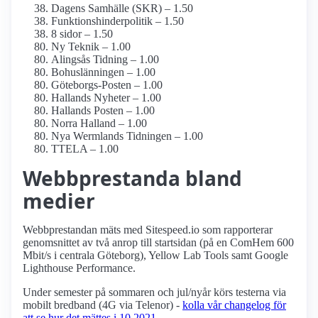
Dagens Samhälle (SKR) – 1.50
Funktionshinder­politik – 1.50
8 sidor – 1.50
Ny Teknik – 1.00
Alingsås Tidning – 1.00
Bohuslänningen – 1.00
Göteborgs-Posten – 1.00
Hallands Nyheter – 1.00
Hallands Posten – 1.00
Norra Halland – 1.00
Nya Wermlands Tidningen – 1.00
TTELA – 1.00
Webbprestanda bland
medier
Webbprestandan mäts med Sitespeed.io som rapporterar
genomsnittet av två anrop till startsidan (på en ComHem 600
Mbit/s i centrala Göteborg), Yellow Lab Tools samt Google
Lighthouse Performance.
Under semester på sommaren och jul/nyår körs testerna via
mobilt bredband (4G via Telenor) -
kolla vår changelog för
att se hur det mättes i 10 2021