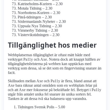
Katrineholms-Kuriren – 2.30
Motala Tidning – 2.30
Norrbottens-Kuriren – 2.30
Piteå-tidningen – 2.30
Söderman­lands Nyheter – 2.30
Uppsala Nya Tidning – 2.30
Vimmerby Tidning – 2.30
Västervikstidningen – 2.30
Tillgänglighet hos medier
Webbplatsernas tillgänglighet är oftast mätt både med
verktyget Pa11y och Axe. Notera dock att knappt hälften av
tillgänglighetsbristerna på webben kan upptäckas med
verktyg som dessa, så se det som en fingervisning snarare än
facit.
Skillnaden mellan Axe och Pa11y är flera, bland annat att
Axe bara räknar antal områden som en webbplats felar på
och att Axe mer fokuserar på bekräftade fel. Betyget i Pa11y
utgår från antalet unika fel snarare än unika sorters fel.
Tanken är att dessa två ska balansera upp varandra.
Tidningen Svensk Polis – 5.00