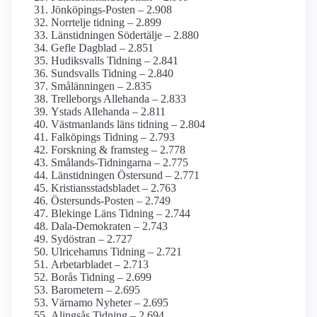
Jönköpings-Posten – 2.908
Norrtelje tidning – 2.899
Länstidningen Södertälje – 2.880
Gefle Dagblad – 2.851
Hudiksvalls Tidning – 2.841
Sundsvalls Tidning – 2.840
Smålänningen – 2.835
Trelleborgs Allehanda – 2.833
Ystads Allehanda – 2.811
Västmanlands läns tidning – 2.804
Falköpings Tidning – 2.793
Forskning & framsteg – 2.778
Smålands-Tidningarna – 2.775
Länstidningen Östersund – 2.771
Kristiansstadsbladet – 2.763
Östersunds-Posten – 2.749
Blekinge Läns Tidning – 2.744
Dala-Demokraten – 2.743
Sydöstran – 2.727
Ulricehamns Tidning – 2.721
Arbetarbladet – 2.713
Borås Tidning – 2.699
Barometern – 2.695
Värnamo Nyheter – 2.695
Alingsås Tidning – 2.694