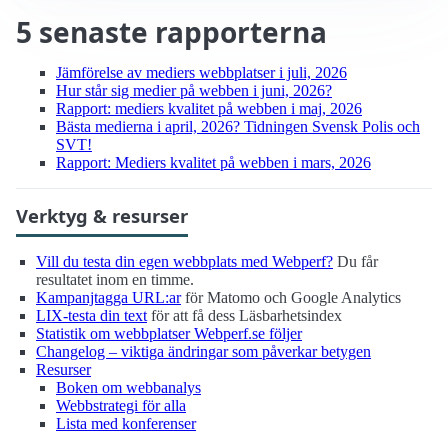
5 senaste rapporterna
Jämförelse av mediers webbplatser i juli, 2026
Hur står sig medier på webben i juni, 2026?
Rapport: mediers kvalitet på webben i maj, 2026
Bästa medierna i april, 2026? Tidningen Svensk Polis och
SVT!
Rapport: Mediers kvalitet på webben i mars, 2026
Verktyg & resurser
Vill du testa din egen webbplats med Webperf?
Du får
resultatet inom en timme.
Kampanjtagga URL:ar
för Matomo och Google Analytics
LIX-testa din text
för att få dess Läsbarhetsindex
Statistik om webbplatser Webperf.se följer
Changelog – viktiga ändringar som påverkar betygen
Resurser
Boken om webbanalys
Webbstrategi för alla
Lista med konferenser