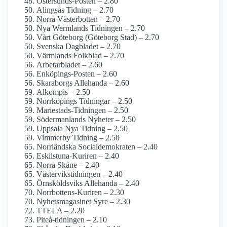
Östersunds-Posten – 2.80
Alingsås Tidning – 2.70
Norra Västerbotten – 2.70
Nya Wermlands Tidningen – 2.70
Vårt Göteborg (Göteborg Stad) – 2.70
Svenska Dagbladet – 2.70
Värmlands Folkblad – 2.70
Arbetarbladet – 2.60
Enköpings-Posten – 2.60
Skaraborgs Allehanda – 2.60
Alkompis – 2.50
Norrköpings Tidningar – 2.50
Mariestads-Tidningen – 2.50
Söderman­lands Nyheter – 2.50
Uppsala Nya Tidning – 2.50
Vimmerby Tidning – 2.50
Norrländska Social­demokraten – 2.40
Eskilstuna-Kuriren – 2.40
Norra Skåne – 2.40
Västervikstidningen – 2.40
Örnsköldsviks Allehanda – 2.40
Norrbottens-Kuriren – 2.30
Nyhetsmagasinet Syre – 2.30
TTELA – 2.20
Piteå-tidningen – 2.10