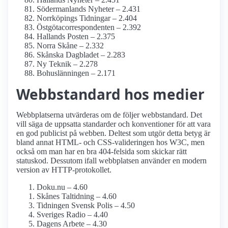
Söderman­lands Nyheter – 2.431
Norrköpings Tidningar – 2.404
Östgöta­correspondenten – 2.392
Hallands Posten – 2.375
Norra Skåne – 2.332
Skånska Dagbladet – 2.283
Ny Teknik – 2.278
Bohuslänningen – 2.171
Webbstandard hos medier
Webbplatserna utvärderas om de följer webbstandard. Det
vill säga de uppsatta standarder och konventioner för att vara
en god publicist på webben. Deltest som utgör detta betyg är
bland annat HTML- och CSS-valideringen hos W3C, men
också om man har en bra 404-felsida som skickar rätt
statuskod. Dessutom ifall webbplatsen använder en modern
version av HTTP-protokollet.
Doku.nu – 4.60
Skånes Taltidning – 4.60
Tidningen Svensk Polis – 4.50
Sveriges Radio – 4.40
Dagens Arbete – 4.30