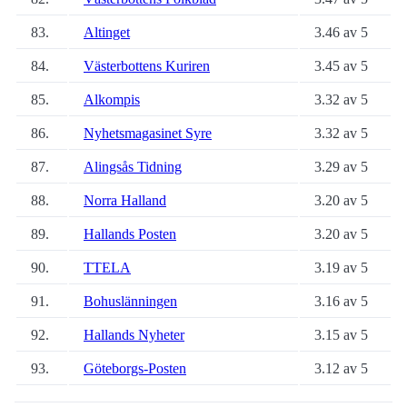
83.
Altinget
3.46 av 5
84.
Västerbottens Kuriren
3.45 av 5
85.
Alkompis
3.32 av 5
86.
Nyhetsmagasinet Syre
3.32 av 5
87.
Alingsås Tidning
3.29 av 5
88.
Norra Halland
3.20 av 5
89.
Hallands Posten
3.20 av 5
90.
TTELA
3.19 av 5
91.
Bohuslänningen
3.16 av 5
92.
Hallands Nyheter
3.15 av 5
93.
Göteborgs-Posten
3.12 av 5