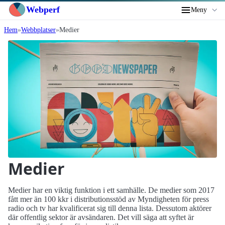
Webperf
Meny
Hem
Webbplatser
Medier
Medier
Medier har en viktig funktion i ett samhälle. De medier som 2017
fått mer än 100 kkr i distributionsstöd av Myndigheten för press
radio och tv har kvalificerat sig till denna lista. Dessutom aktörer
där offentlig sektor är avsändaren. Det vill säga att syftet är