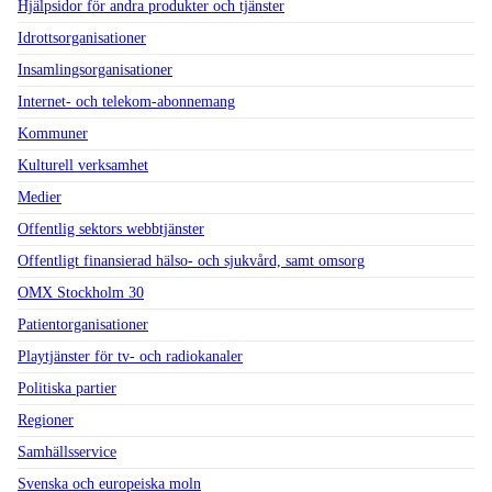
Hjälpsidor för andra produkter och tjänster
Idrottsorganisationer
Insamlings­organisationer
Internet- och telekom-abonnemang
Kommuner
Kulturell verksamhet
Medier
Offentlig sektors webbtjänster
Offentligt finansierad hälso- och sjukvård, samt omsorg
OMX Stockholm 30
Patient­organisationer
Playtjänster för tv- och radiokanaler
Politiska partier
Regioner
Samhälls­service
Svenska och europeiska moln