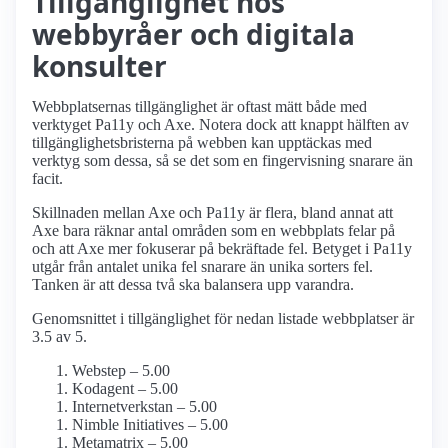
Tillgänglighet hos
webbyråer och digitala
konsulter
Webbplatsernas tillgänglighet är oftast mätt både med
verktyget Pa11y och Axe. Notera dock att knappt hälften av
tillgänglighetsbristerna på webben kan upptäckas med
verktyg som dessa, så se det som en fingervisning snarare än
facit.
Skillnaden mellan Axe och Pa11y är flera, bland annat att
Axe bara räknar antal områden som en webbplats felar på
och att Axe mer fokuserar på bekräftade fel. Betyget i Pa11y
utgår från antalet unika fel snarare än unika sorters fel.
Tanken är att dessa två ska balansera upp varandra.
Genomsnittet i tillgänglighet för nedan listade webbplatser är
3.5 av 5.
Webstep – 5.00
Kodagent – 5.00
Internetverkstan – 5.00
Nimble Initiatives – 5.00
Metamatrix – 5.00