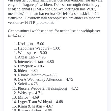
vill säga de uppsatta standarder och konventioner för att vara
en god deltagare på webben. Deltest som utgör detta betyg
är bland annat HTML- och CSS-valideringen hos W3C,
men också om man har en bra 404-felsida som skickar rätt
statuskod. Dessutom ifall webbplatsen använder en modern
version av HTTP-protokollet.
Genomsnittet i webbstandard för nedan listade webbplatser
är 4.2 av 5.
Kodagent – 5.00
Happiness Webbyrå – 5.00
Whitespace – 5.00
Axess Lab – 4.95
Internetverkstan – 4.86
Limepark – 4.85
Itiden – 4.85
Nimble Initiatives – 4.83
On A Wednesday Afternoon – 4.75
Soleil – 4.75
Plucera Webbyrå i Helsingborg – 4.72
Webstep – 4.71
Mirror – 4.69
Lyger-Team Webbyrå – 4.68
Kräm & naabar – 4.67
Banana design – 4.65