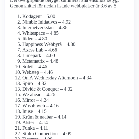
Det övergripande betyget summerar alla enskilda betyg.
Genomsnittet för nedan listade webbplatser är 3.6 av 5.
Kodagent – 5.00
Nimble Initiatives – 4.92
Internetverkstan – 4.86
Whitespace – 4.85
Itiden – 4.80
Happiness Webbyrå – 4.80
Axess Lab – 4.66
Limepark – 4.60
Metamatrix – 4.48
Soleil – 4.46
Webstep – 4.46
On A Wednesday Afternoon – 4.34
Spiro – 4.32
Divide & Conquer – 4.32
We ahead – 4.26
Mirror – 4.24
Wasabiweb – 4.16
Inuse – 4.15
Kräm & naabar – 4.14
Alster – 4.14
Funka – 4.11
Sthlm Connection – 4.09