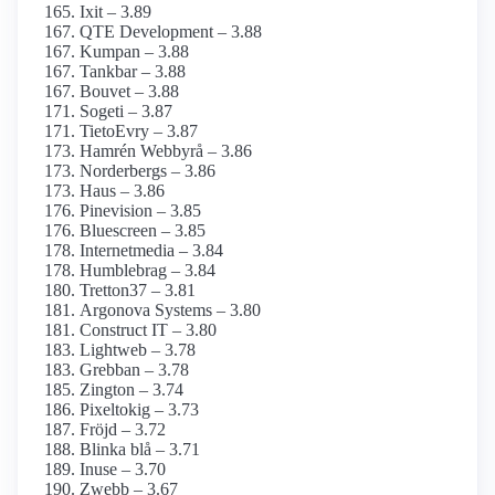
Ixit – 3.89
QTE Development – 3.88
Kumpan – 3.88
Tankbar – 3.88
Bouvet – 3.88
Sogeti – 3.87
TietoEvry – 3.87
Hamrén Webbyrå – 3.86
Norderbergs – 3.86
Haus – 3.86
Pinevision – 3.85
Bluescreen – 3.85
Internetmedia – 3.84
Humblebrag – 3.84
Tretton37 – 3.81
Argonova Systems – 3.80
Construct IT – 3.80
Lightweb – 3.78
Grebban – 3.78
Zington – 3.74
Pixeltokig – 3.73
Fröjd – 3.72
Blinka blå – 3.71
Inuse – 3.70
Zwebb – 3.67