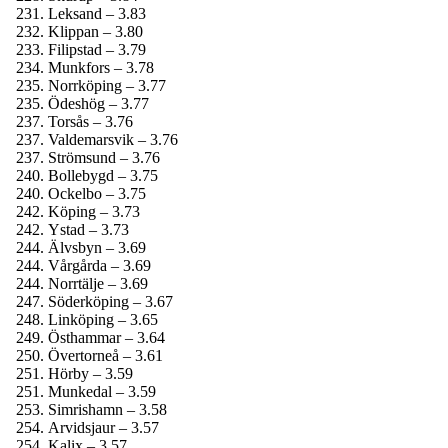
Leksand – 3.83
Klippan – 3.80
Filipstad – 3.79
Munkfors – 3.78
Norrköping – 3.77
Ödeshög – 3.77
Torsås – 3.76
Valdemarsvik – 3.76
Strömsund – 3.76
Bollebygd – 3.75
Ockelbo – 3.75
Köping – 3.73
Ystad – 3.73
Älvsbyn – 3.69
Vårgårda – 3.69
Norrtälje – 3.69
Söderköping – 3.67
Linköping – 3.65
Östhammar – 3.64
Övertorneå – 3.61
Hörby – 3.59
Munkedal – 3.59
Simrishamn – 3.58
Arvidsjaur – 3.57
Kalix – 3.57