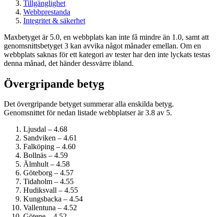
Tillgänglighet
Webbprestanda
Integritet & säkerhet
Maxbetyget är 5.0, en webbplats kan inte få mindre än 1.0, samt att
genomsnittsbetyget 3 kan avvika något månader emellan. Om en
webbplats saknas för ett kategori av tester har den inte lyckats testas
denna månad, det händer dessvärre ibland.
Övergripande betyg
Det övergripande betyget summerar alla enskilda betyg.
Genomsnittet för nedan listade webbplatser är 3.8 av 5.
Ljusdal – 4.68
Sandviken – 4.61
Falköping – 4.60
Bollnäs – 4.59
Älmhult – 4.58
Göteborg – 4.57
Tidaholm – 4.55
Hudiksvall – 4.55
Kungsbacka – 4.54
Vallentuna – 4.52
Götene – 4.52