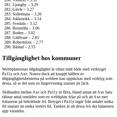
Ljungby – 3.29
Gävle – 3.27
Sollentuna – 3.26
Jokkmokk – 3.14
Svedala – 3.12
Bromölla – 3.06
Boden – 3.02
Gällivare – 2.81
Robertsfors – 2.77
Båstad – 2.55
Tillgänglighet hos kommuner
Webbplatsernas tillgänglighet är oftast mätt både med verktyget
Pa11y och Axe. Notera dock att knappt hälften av
tillgänglighetsbristerna på webben kan upptäckas med verktyg som
dessa, så se det som en fingervisning snarare än facit.
Skillnaden mellan Axe och Pa11y är flera, bland annat att Axe bara
räknar antal områden som en webbplats felar på och att Axe mer
fokuserar på bekräftade fel. Betyget i Pa11y utgår från antalet unika
fel snarare än unika sorters fel. Tanken är att dessa två ska balansera
upp varandra.