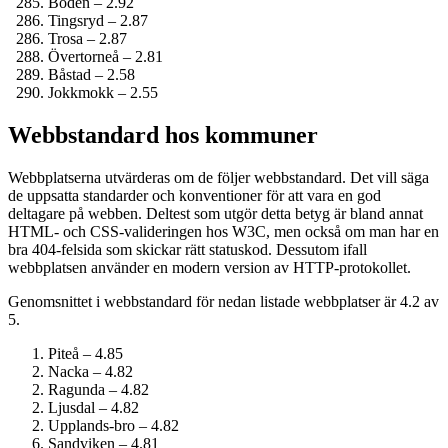
Boden – 2.92
Tingsryd – 2.87
Trosa – 2.87
Övertorneå – 2.81
Båstad – 2.58
Jokkmokk – 2.55
Webbstandard hos kommuner
Webbplatserna utvärderas om de följer webbstandard. Det vill säga
de uppsatta standarder och konventioner för att vara en god
deltagare på webben. Deltest som utgör detta betyg är bland annat
HTML- och CSS-valideringen hos W3C, men också om man har en
bra 404-felsida som skickar rätt statuskod. Dessutom ifall
webbplatsen använder en modern version av HTTP-protokollet.
Genomsnittet i webbstandard för nedan listade webbplatser är 4.2 av
5.
Piteå – 4.85
Nacka – 4.82
Ragunda – 4.82
Ljusdal – 4.82
Upplands-bro – 4.82
Sandviken – 4.81