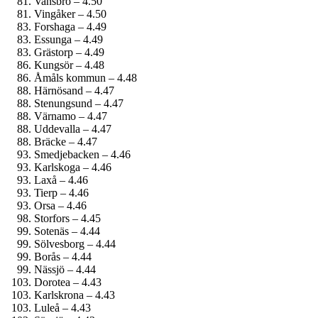
Vansbro – 4.50
Vingåker – 4.50
Forshaga – 4.49
Essunga – 4.49
Grästorp – 4.49
Kungsör – 4.48
Åmåls kommun – 4.48
Härnösand – 4.47
Stenungsund – 4.47
Värnamo – 4.47
Uddevalla – 4.47
Bräcke – 4.47
Smedjebacken – 4.46
Karlskoga – 4.46
Laxå – 4.46
Tierp – 4.46
Orsa – 4.46
Storfors – 4.45
Sotenäs – 4.44
Sölvesborg – 4.44
Borås – 4.44
Nässjö – 4.44
Dorotea – 4.43
Karlskrona – 4.43
Luleå – 4.43