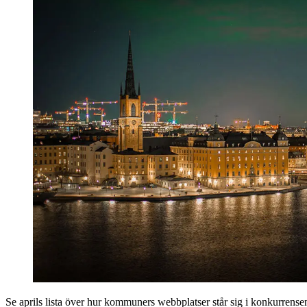
Se aprils lista över hur kommuners webbplatser står sig i konkurrensen 