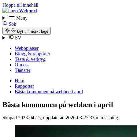
Hoppa till innehåll
Webperf
Meny
Sök
Byt till mörkt läge
SV
Webbplatser
Blogg & rapporter
Testa & verktyg
Om oss
Tjänster
Hem
Rapporter
Bästa kommunen på webben i april
Bästa kommunen på webben i april
Skapad
2023-04-15
, uppdaterad
2026-03-27
33 min läsning