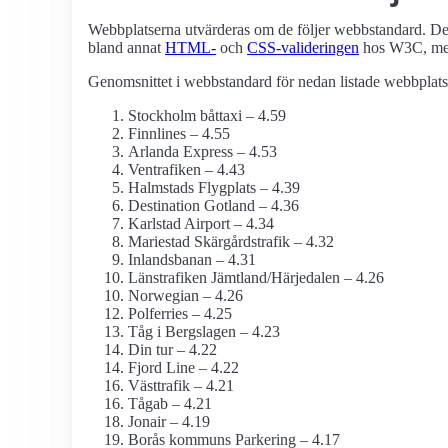
Webbplatserna utvärderas om de följer webbstandard. Det 
bland annat
HTML-
och
CSS-valideringen
hos W3C, me
Genomsnittet i webbstandard för nedan listade webbplatse
Stockholm båttaxi – 4.59
Finnlines – 4.55
Arlanda Express – 4.53
Ventrafiken – 4.43
Halmstads Flygplats – 4.39
Destination Gotland – 4.36
Karlstad Airport – 4.34
Mariestad Skärgårdstrafik – 4.32
Inlandsbanan – 4.31
Länstrafiken Jämtland/Härjedalen – 4.26
Norwegian – 4.26
Polferries – 4.25
Tåg i Bergslagen – 4.23
Din tur – 4.22
Fjord Line – 4.22
Västtrafik – 4.21
Tågab – 4.21
Jonair – 4.19
Borås kommuns Parkering – 4.17