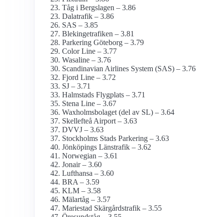
Tåg i Bergslagen – 3.86
Dalatrafik – 3.86
SAS – 3.85
Blekingetrafiken – 3.81
Parkering Göteborg – 3.79
Color Line – 3.77
Wasaline – 3.76
Scandinavian Airlines System (SAS) – 3.76
Fjord Line – 3.72
SJ – 3.71
Halmstads Flygplats – 3.71
Stena Line – 3.67
Waxholms­bolaget (del av SL) – 3.64
Skellefteå Airport – 3.63
DVVJ – 3.63
Stockholms Stads Parkering – 3.63
Jönköpings Länstrafik – 3.62
Norwegian – 3.61
Jonair – 3.60
Lufthansa – 3.60
BRA – 3.59
KLM – 3.58
Mälartåg – 3.57
Mariestad Skärgårdstrafik – 3.55
Öresundståg – 3.55