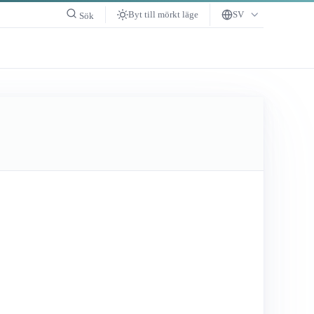
Byt till mörkt läge
SV
Sök