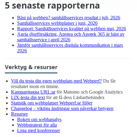
5 senaste rapporterna
Bäst på webben? samhälls­services resultat i juli, 2026
Samhälls­services webbplatser i juni, 2026
Rapport: Samhälls­services kvalitet på webben maj, 2026
Agria djurförsäkring, Apotea och Apotek 365 är bäst av
samhälls­service i april 2026
Jämför samhälls­services digitala kommunikation i mars
2026
Verktyg & resurser
Vill du testa din egen webbplats med Webperf?
Du får
resultatet inom en timme.
Kampanjtagga URL:ar
för Matomo och Google Analytics
LIX-testa din text
för att få dess Läsbarhetsindex
Statistik om webbplatser Webperf.se följer
Changelog – viktiga ändringar som påverkar betygen
Resurser
Boken om webbanalys
Webbstrategi för alla
Lista med konferenser