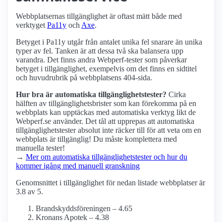
Webbplatsernas tillgänglighet är oftast mätt både med
verktyget
Pa11y
och
Axe
.
Betyget i Pa11y utgår från antalet unika fel snarare än unika
typer av fel. Tanken är att dessa två ska balansera upp
varandra. Det finns andra Webperf-tester som påverkar
betyget i tillgänglighet, exempelvis om det finns en sidtitel
och huvudrubrik på webbplatsens 404-sida.
Hur bra är automatiska tillgänglighets­tester?
Cirka
hälften av tillgänglighets­brister som kan förekomma på en
webbplats kan upptäckas med automatiska verktyg likt de
Webperf.se använder. Det tål att upprepas att automatiska
tillgänglighets­tester absolut inte räcker till för att veta om en
webbplats är tillgänglig! Du måste komplettera med
manuella tester!
→
Mer om automatiska tillgänglighets­tester och hur du
kommer igång med manuell granskning
Genomsnittet i tillgänglighet för nedan listade webbplatser är
3.8 av 5.
Brandskyddsföreningen – 4.65
Kronans Apotek – 4.38