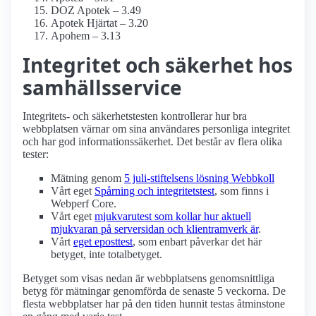
DOZ Apotek – 3.49
Apotek Hjärtat – 3.20
Apohem – 3.13
Integritet och säkerhet hos
samhälls­service
Integritets- och säkerhetstesten kontrollerar hur bra
webbplatsen värnar om sina användares personliga integritet
och har god informations­säkerhet. Det består av flera olika
tester:
Mätning genom
5 juli-stiftelsens lösning Webbkoll
Vårt eget
Spårning och integritetstest
, som finns i
Webperf Core.
Vårt eget
mjukvarutest som kollar hur aktuell
mjukvaran på serversidan och klient­ramverk är
.
Vårt
eget eposttest
, som enbart påverkar det här
betyget, inte totalbetyget.
Betyget som visas nedan är webbplatsens genomsnittliga
betyg för mätningar genomförda de senaste 5 veckorna. De
flesta webbplatser har på den tiden hunnit testas åtminstone