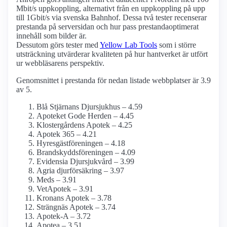
Mbit/s uppkoppling, alternativt från en uppkoppling på upp
till 1Gbit/s via svenska Bahnhof. Dessa två tester recenserar
prestanda på serversidan och hur pass prestanda­optimerat
innehåll som bilder är.
Dessutom görs tester med
Yellow Lab Tools
som i större
utsträckning utvärderar kvaliteten på hur hantverket är utfört
ur webbläsarens perspektiv.
Genomsnittet i prestanda för nedan listade webbplatser är 3.9
av 5.
Blå Stjärnans Djursjukhus – 4.59
Apoteket Gode Herden – 4.45
Klostergårdens Apotek – 4.25
Apotek 365 – 4.21
Hyresgästföreningen – 4.18
Brandskyddsföreningen – 4.09
Evidensia Djursjukvård – 3.99
Agria djurförsäkring – 3.97
Meds – 3.91
VetApotek – 3.91
Kronans Apotek – 3.78
Strängnäs Apotek – 3.74
Apotek-A – 3.72
Apotea – 3.51