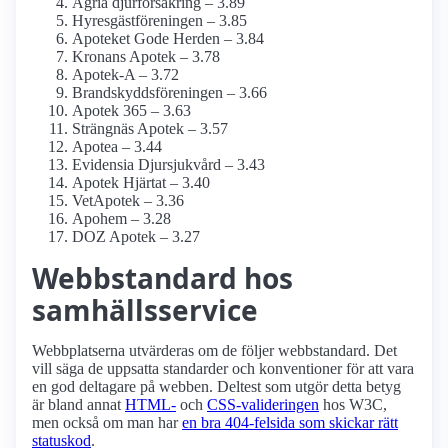
Agria djurförsäkring – 3.89
Hyresgästföreningen – 3.85
Apoteket Gode Herden – 3.84
Kronans Apotek – 3.78
Apotek-A – 3.72
Brandskyddsföreningen – 3.66
Apotek 365 – 3.63
Strängnäs Apotek – 3.57
Apotea – 3.44
Evidensia Djursjukvård – 3.43
Apotek Hjärtat – 3.40
VetApotek – 3.36
Apohem – 3.28
DOZ Apotek – 3.27
Webbstandard hos
samhälls­service
Webbplatserna utvärderas om de följer webbstandard. Det
vill säga de uppsatta standarder och konventioner för att vara
en god deltagare på webben. Deltest som utgör detta betyg
är bland annat
HTML-
och
CSS-valideringen
hos W3C,
men också om man har
en bra 404-felsida som skickar rätt
statuskod
.