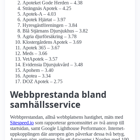
Apoteket Gode Herden – 4.38
Strängnäs Apotek – 4.25
Apotek-A – 4.03
Apotek Hjärtat – 3.97
Hyresgästföreningen – 3.84
Blå Stjärnans Djursjukhus – 3.82
Agria djurförsäkring – 3.78
Klostergårdens Apotek – 3.69
Apotek 365 – 3.67
Meds – 3.66
VetApotek – 3.57
Evidensia Djursjukvård – 3.48
Apohem – 3.40
Apotea – 3.34
DOZ Apotek – 2.75
Webbprestanda bland
samhälls­service
Webbprestandan, alltså webbplatsens hastighet, mäts med
Sitespeed.io
som rapporterar genomsnittet av två anrop till
startsidan, samt Google Lighthouse Performance. Internet­
uppkopplingen där anropen görs påverkar dessa två betyg.
Anropen görs antingen från ett datacenter i Norden med 100