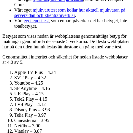
Core.
Vårt eget
mjukvarutest som kollar hur aktuell mjukvaran på
serversidan och klient­ramverk är
.
Vårt
eget eposttest
, som enbart påverkar det här betyget, inte
totalbetyget.
Betyget som visas nedan är webbplatsens genomsnittliga betyg för
mätningar genomförda de senaste 5 veckorna. De flesta webbplatser
har på den tiden hunnit testas åtminstone en gång med varje test.
Genomsnittet i integritet och säkerhet för nedan listade webbplatser
är 4.0 av 5.
Apple TV Plus – 4.34
SVT Play – 4.32
Youtube – 4.25
SF Anytime – 4.16
UR Play – 4.15
Tele2 Play – 4.15
TV4 Play – 4.12
Disney Plus – 3.98
Telia Play – 3.97
Cineasterna – 3.95
Netflix – 3.90
Viaplay – 3.87