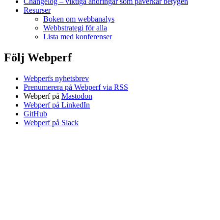
Changelog – viktiga ändringar som påverkar betygen
Resurser
Boken om webbanalys
Webbstrategi för alla
Lista med konferenser
Följ Webperf
Webperfs nyhetsbrev
Prenumerera på Webperf via RSS
Webperf på
Mastodon
Webperf på LinkedIn
GitHub
Webperf på Slack