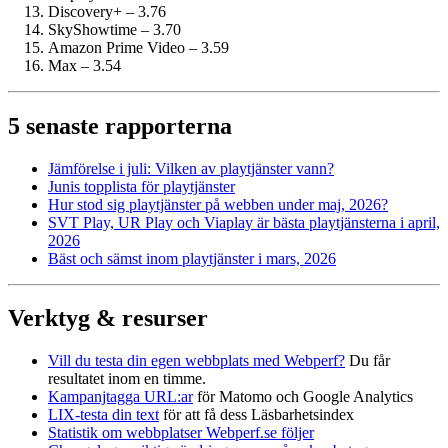
Discovery+ – 3.76
SkyShowtime – 3.70
Amazon Prime Video – 3.59
Max – 3.54
5 senaste rapporterna
Jämförelse i juli: Vilken av playtjänster vann?
Junis topplista för playtjänster
Hur stod sig playtjänster på webben under maj, 2026?
SVT Play, UR Play och Viaplay är bästa playtjänsterna i april,
2026
Bäst och sämst inom playtjänster i mars, 2026
Verktyg & resurser
Vill du testa din egen webbplats med Webperf?
Du får
resultatet inom en timme.
Kampanjtagga URL:ar
för Matomo och Google Analytics
LIX-testa din text
för att få dess Läsbarhetsindex
Statistik om webbplatser Webperf.se följer