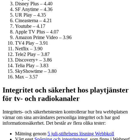
Disney Plus – 4.40
SF Anytime – 4.36
UR Play – 4.35
Cineasterna – 4.21
Youtube – 4.17
Apple TV Plus – 4.07
Amazon Prime Video – 3.96
TV4 Play – 3.91
Netflix – 3.90
Tele2 Play – 3.87
Discovery+ – 3.86
Telia Play – 3.83
SkyShowtime – 3.80
Max – 3.57
Integritet och säkerhet hos playtjänster
för tv- och radiokanaler
Integritets- och säkerhetstesten kontrollerar hur bra webbplatsen
värnar om sina användares personliga integritet och har god
informations­säkerhet. Det består av flera olika tester:
Mätning genom
5 juli-stiftelsens lösning Webbkoll
Vårt eget
Spårning och integritetstest
, som finns i Webperf