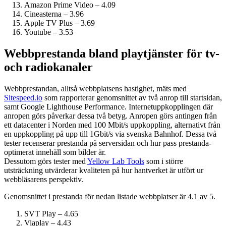
Amazon Prime Video – 4.09
Cineasterna – 3.96
Apple TV Plus – 3.69
Youtube – 3.53
Webbprestanda bland playtjänster för tv-
och radiokanaler
Webbprestandan, alltså webbplatsens hastighet, mäts med
Sitespeed.io
som rapporterar genomsnittet av två anrop till startsidan,
samt Google Lighthouse Performance. Internet­uppkopplingen där
anropen görs påverkar dessa två betyg. Anropen görs antingen från
ett datacenter i Norden med 100 Mbit/s uppkoppling, alternativt från
en uppkoppling på upp till 1Gbit/s via svenska Bahnhof. Dessa två
tester recenserar prestanda på serversidan och hur pass prestanda­
optimerat innehåll som bilder är.
Dessutom görs tester med
Yellow Lab Tools
som i större
utsträckning utvärderar kvaliteten på hur hantverket är utfört ur
webbläsarens perspektiv.
Genomsnittet i prestanda för nedan listade webbplatser är 4.1 av 5.
SVT Play – 4.65
Viaplay – 4.43