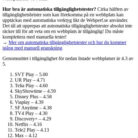
Hur bra är automatiska tillgänglighets­tester?
Cirka hälften av
tillgänglighets­brister som kan förekomma på en webbplats kan
upptäckas med automatiska verktyg likt de Webperf.se använder.
Det tål att upprepas att automatiska tillgänglighets­tester absolut inte
räcker till för att veta om en webbplats är tillgänglig! Du måste
komplettera med manuella tester!
→
Mer om automatiska tillgänglighets­tester och hur du kommer
igång med manuell granskning
Genomsnittet i tillgänglighet för nedan listade webbplatser är 4.3 av
5.
SVT Play – 5.00
UR Play – 4.71
Telia Play – 4.60
SkyShowtime – 4.59
Disney Plus – 4.58
Viaplay – 4.39
SF Anytime – 4.38
TV4 Play – 4.30
Discovery+ – 4.29
Netflix – 4.16
Tele2 Play – 4.13
Max – 4.12