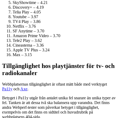
SkyShowtime – 4.21
Discovery+ – 4.19
Telia Play – 4.05
Youtube – 3.97
TV4 Play – 3.86
Netflix – 3.76
SF Anytime – 3.70
Amazon Prime Video – 3.70
Tele2 Play – 3.62
Cineasterna – 3.36
Apple TV Plus – 3.24
Max – 3.15
Tillgänglighet hos playtjänster för tv- och
radiokanaler
Webbplatsernas tillgänglighet är oftast mätt både med verktyget
Pa11y
och
Axe
.
Betyget i Pa11y utgår från antalet unika fel snarare än unika typer av
fel. Tanken är att dessa två ska balansera upp varandra. Det finns
andra Webperf-tester som påverkar betyget i tillgänglighet,
exempelvis om det finns en sidtitel och huvudrubrik på
webbplatsens 404-sida.