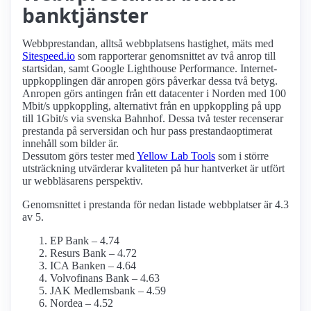
banktjänster
Webbprestandan, alltså webbplatsens hastighet, mäts med
Sitespeed.io
som rapporterar genomsnittet av två anrop till
startsidan, samt Google Lighthouse Performance. Internet­
uppkopplingen där anropen görs påverkar dessa två betyg.
Anropen görs antingen från ett datacenter i Norden med 100
Mbit/s uppkoppling, alternativt från en uppkoppling på upp
till 1Gbit/s via svenska Bahnhof. Dessa två tester recenserar
prestanda på serversidan och hur pass prestanda­optimerat
innehåll som bilder är.
Dessutom görs tester med
Yellow Lab Tools
som i större
utsträckning utvärderar kvaliteten på hur hantverket är utfört
ur webbläsarens perspektiv.
Genomsnittet i prestanda för nedan listade webbplatser är 4.3
av 5.
EP Bank – 4.74
Resurs Bank – 4.72
ICA Banken – 4.64
Volvofinans Bank – 4.63
JAK Medlemsbank – 4.59
Nordea – 4.52