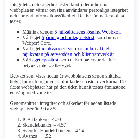
Integritets- och säkerhetstesten kontrollerar hur bra
webbplatsen värnar om sina användares personliga integritet
och har god informations­säkerhet. Det består av flera olika
tester:
Mätning genom
5 juli-stiftelsens lösning Webbkoll
Vårt eget
Spårning och integritetstest
, som finns i
Webperf Core.
Vårt eget
mjukvarutest som kollar hur aktuell
mjukvaran på serversidan och klient­ramverk är
.
Vårt
eget eposttest
, som enbart påverkar det här
betyget, inte totalbetyget.
Betyget som visas nedan är webbplatsens genomsnittliga
betyg för mätningar genomförda de senaste 5 veckorna. De
flesta webbplatser har på den tiden hunnit testas åtminstone
en gång med varje test.
Genomsnittet i integritet och säkerhet för nedan listade
webbplatser är 3.9 av 5.
ICA Banken – 4.70
Skandiabanken – 4.57
Svenska Handelsbanken – 4.54
Avanza – 4.52