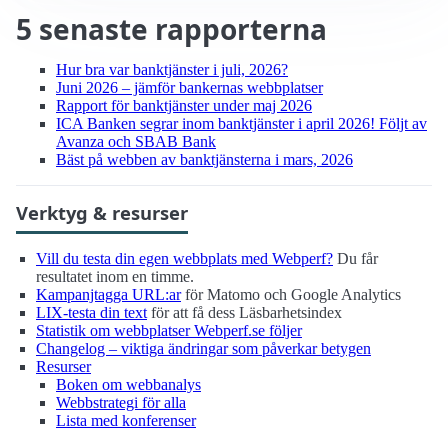
5 senaste rapporterna
Hur bra var bank­tjänster i juli, 2026?
Juni 2026 – jämför bankernas webbplatser
Rapport för bank­tjänster under maj 2026
ICA Banken segrar inom bank­tjänster i april 2026! Följt av
Avanza och SBAB Bank
Bäst på webben av bank­tjänsterna i mars, 2026
Verktyg & resurser
Vill du testa din egen webbplats med Webperf?
Du får
resultatet inom en timme.
Kampanjtagga URL:ar
för Matomo och Google Analytics
LIX-testa din text
för att få dess Läsbarhetsindex
Statistik om webbplatser Webperf.se följer
Changelog – viktiga ändringar som påverkar betygen
Resurser
Boken om webbanalys
Webbstrategi för alla
Lista med konferenser