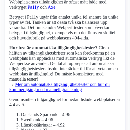
Webbplatsernas tillgänglighet är oftast mätt både med
verktyget
Pa11y
och
Axe
.
Betyget i Pa11y utgår från antalet unika fel snarare än unika
typer av fel. Tanken är att dessa två ska balansera upp
varandra. Det finns andra Webperf-tester som påverkar
betyget i tillgänglighet, exempelvis om det finns en sidtitel
och huvudrubrik på webbplatsens 404-sida.
Hur bra är automatiska tillgänglighets­tester?
Cirka
hälften av tillgänglighets­brister som kan förekomma på en
webbplats kan upptäckas med automatiska verktyg likt de
Webperf.se använder. Det tål att upprepas att automatiska
tillgänglighets­tester absolut inte räcker till för att veta om en
webbplats är tillgänglig! Du måste komplettera med
manuella tester!
→
Mer om automatiska tillgänglighets­tester och hur du
kommer igång med manuell granskning
Genomsnittet i tillgänglighet för nedan listade webbplatser är
4.4 av 5.
Dalslands Sparbank – 4.96
Swedbank – 4.96
Länsförsäkringar – 4.92