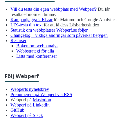
Vill du testa din egen webbplats med Webperf?
Du får
resultatet inom en timme.
Kampanjtagga URL:ar
för Matomo och Google Analytics
LIX-testa din text
för att få dess Läsbarhetsindex
Statistik om webbplatser Webperf.se följer
Changelog – viktiga ändringar som påverkar betygen
Resurser
Boken om webbanalys
Webbstrategi för alla
Lista med konferenser
Följ Webperf
Webperfs nyhetsbrev
Prenumerera på Webperf via RSS
Webperf på
Mastodon
Webperf på LinkedIn
GitHub
Webperf på Slack