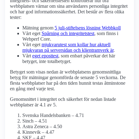
Integritets- och säkerhetstesten kontrollerar hur bra
webbplatsen värnar om sina användares personliga integritet
och har god informations­säkerhet. Det består av flera olika
tester:
Mätning genom
5 juli-stiftelsens lösning Webbkoll
Vårt eget
Spårning och integritetstest
, som finns i
Webperf Core.
Vårt eget
mjukvarutest som kollar hur aktuell
mjukvaran på serversidan och klient­ramverk är
.
Vårt
eget eposttest
, som enbart påverkar det här
betyget, inte totalbetyget.
Betyget som visas nedan är webbplatsens genomsnittliga
betyg för mätningar genomförda de senaste 5 veckorna. De
flesta webbplatser har på den tiden hunnit testas åtminstone
en gång med varje test.
Genomsnittet i integritet och säkerhet för nedan listade
webbplatser är 4.1 av 5.
Svenska Handelsbanken – 4.71
Sinch – 4.51
Astra Zeneca – 4.50
Kinnevik – 4.47
SKF – 4.47