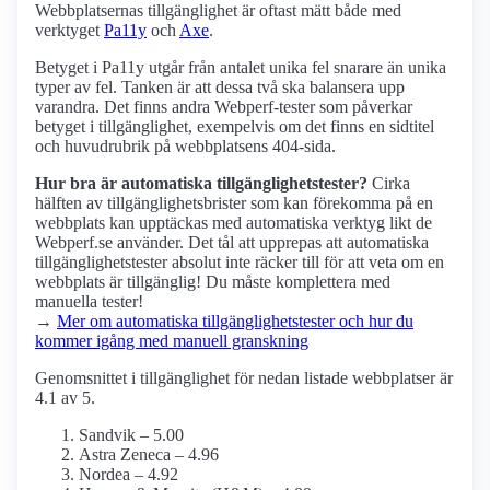
Webbplatsernas tillgänglighet är oftast mätt både med
verktyget
Pa11y
och
Axe
.
Betyget i Pa11y utgår från antalet unika fel snarare än unika
typer av fel. Tanken är att dessa två ska balansera upp
varandra. Det finns andra Webperf-tester som påverkar
betyget i tillgänglighet, exempelvis om det finns en sidtitel
och huvudrubrik på webbplatsens 404-sida.
Hur bra är automatiska tillgänglighets­tester?
Cirka
hälften av tillgänglighets­brister som kan förekomma på en
webbplats kan upptäckas med automatiska verktyg likt de
Webperf.se använder. Det tål att upprepas att automatiska
tillgänglighets­tester absolut inte räcker till för att veta om en
webbplats är tillgänglig! Du måste komplettera med
manuella tester!
→
Mer om automatiska tillgänglighets­tester och hur du
kommer igång med manuell granskning
Genomsnittet i tillgänglighet för nedan listade webbplatser är
4.1 av 5.
Sandvik – 5.00
Astra Zeneca – 4.96
Nordea – 4.92