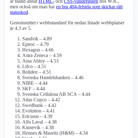
är bland annat
HTML-
och
CSS-valideringen
hos W3C,
men också om man har
en bra 404-felsida som skickar rätt
statuskod
.
Genomsnittet i webbstandard för nedan listade webbplatser
är 4.3 av 5.
Sandvik – 4.89
Epiroc – 4.79
Hexagon – 4.66
Astra Zeneca – 4.59
Assa Abloy – 4.53
Lifco – 4.51
Boliden – 4.51
Svenska Handelsbanken – 4.46
NIBE – 4.44
SKF – 4.44
Svenska Cellulosa AB SCA – 4.44
Atlas Copco – 4.42
Swedbank – 4.42
Evolution – 4.41
Ericsson – 4.39
Alfa Laval – 4.38
Kinnevik – 4.38
Hennes & Mauritz (H&M) – 4.34