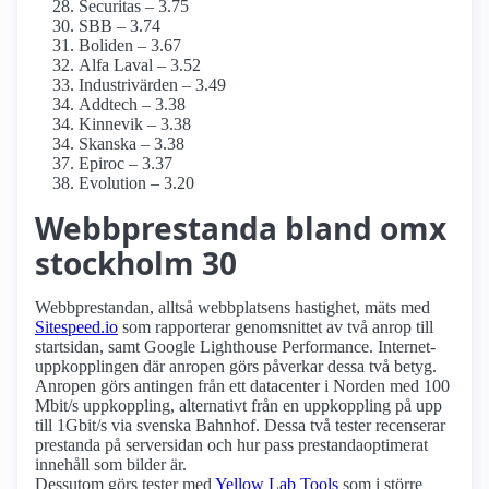
Securitas – 3.75
SBB – 3.74
Boliden – 3.67
Alfa Laval – 3.52
Industrivärden – 3.49
Addtech – 3.38
Kinnevik – 3.38
Skanska – 3.38
Epiroc – 3.37
Evolution – 3.20
Webbprestanda bland omx
stockholm 30
Webbprestandan, alltså webbplatsens hastighet, mäts med
Sitespeed.io
som rapporterar genomsnittet av två anrop till
startsidan, samt Google Lighthouse Performance. Internet­
uppkopplingen där anropen görs påverkar dessa två betyg.
Anropen görs antingen från ett datacenter i Norden med 100
Mbit/s uppkoppling, alternativt från en uppkoppling på upp
till 1Gbit/s via svenska Bahnhof. Dessa två tester recenserar
prestanda på serversidan och hur pass prestanda­optimerat
innehåll som bilder är.
Dessutom görs tester med
Yellow Lab Tools
som i större