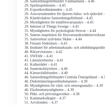
Samordningsförbundet Västmanland – 4.46
Spel­inspektionen – 4.45
Exportkredit­nämnden – 4.45
Ansvarsnämnden för djurens hälso- och sjukvård –
Klarälvdalens Samordningsförbund – 4.45
Myndigheten för totalförsvarsanalys – 4.45
Internet of Things Sverige – 4.45
Myndigheten för psykologiskt försvar – 4.44
Statens inspektion för försvars­underrättelse­verks
Samverkan sydvästra Skåne – 4.44
Finsam Söderåsen – 4.43
Institutet för arbetsmarknads- och utbildnings­polit
Riksrevisionen – 4.42
SWElife – 4.41
Länsstyrelserna – 4.41
Kulturrådet – 4.41
Sameskol­styrelsen – 4.40
Kärnavfalls­fonden – 4.40
Samordningsförbundet Centrala Östergötland – 4.
Diskriminerings­ombudsmannen – 4.39
Myndigheten för vård- och omsorgs­analys – 4.39
Ekobrotts­myndigheten – 4.39
Plikt- och prövningsverket – 4.38
Kammar­kollegiet – 4.37
Arvsfonden – 4.37