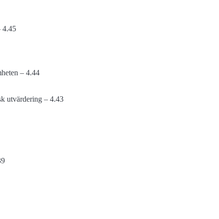
 4.45
amheten – 4.44
isk utvärdering – 4.43
39