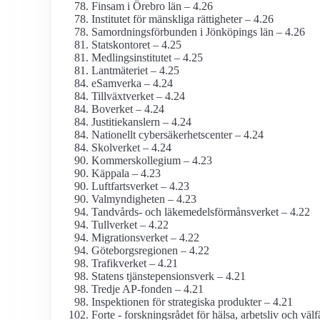
Finsam i Örebro län – 4.26
Institutet för mänskliga rättigheter – 4.26
Samordnings­förbunden i Jönköpings län – 4.26
Statskontoret – 4.25
Medlings­institutet – 4.25
Lantmäteriet – 4.25
eSamverka – 4.24
Tillväxtverket – 4.24
Boverket – 4.24
Justitie­kanslern – 4.24
Nationellt cybersäkerhetscenter – 4.24
Skolverket – 4.24
Kommers­kollegium – 4.23
Käppala – 4.23
Luftfarts­verket – 4.23
Val­myndigheten – 4.23
Tandvårds- och läkemedels­förmåns­verket – 4.22
Tullverket – 4.22
Migrationsverket – 4.22
Göteborgs­regionen – 4.22
Trafikverket – 4.21
Statens tjänste­pensions­verk – 4.21
Tredje AP-fonden – 4.21
Inspektionen för strategiska produkter – 4.21
Forte - forskningsrådet för hälsa, arbetsliv och väl