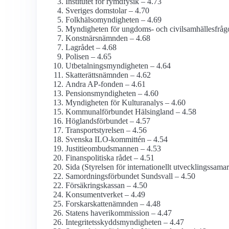
Institutet för rymdfysik – 4.73
Sveriges domstolar – 4.70
Folkhälso­myndigheten – 4.69
Myndigheten för ungdoms- och civilsamhälles­fråg
Konstnärs­nämnden – 4.68
Lagrådet – 4.68
Polisen – 4.65
Utbetalningsmyndigheten – 4.64
Skatterätts­nämnden – 4.62
Andra AP-fonden – 4.61
Pensions­myndigheten – 4.60
Myndigheten för Kulturanalys – 4.60
Kommunalförbundet Hälsingland – 4.58
Höglandsförbundet – 4.57
Transport­styrelsen – 4.56
Svenska ILO-kommittén – 4.54
Justitie­ombudsmannen – 4.53
Finanspolitiska rådet – 4.51
Sida (Styrelsen för internationellt utvecklings­sama
Samordningsförbundet Sundsvall – 4.50
Försäkringskassan – 4.50
Konsument­verket – 4.49
Forskarskatte­nämnden – 4.48
Statens haveri­kommission – 4.47
Integritetsskydds­myndigheten – 4.47