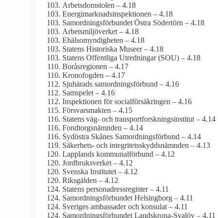
Arbets­domstolen – 4.18
Energimarknads­inspektionen – 4.18
Samordningsförbundet Östra Södertörn – 4.18
Arbetsmiljö­verket – 4.18
Ehälso­myndigheten – 4.18
Statens Historiska Museer – 4.18
Statens Offentliga Utredningar (SOU) – 4.18
Boråsregionen – 4.17
Kronofogden – 4.17
Sjuhärads samordningsförbund – 4.16
Samspelet – 4.16
Inspektionen för social­försäkringen – 4.16
Försvarsmakten – 4.15
Statens väg- och transport­forsknings­institut – 4.14
Fondtorgsnämnden – 4.14
Sydöstra Skånes Samordningsförbund – 4.14
Säkerhets- och integritets­skydds­nämnden – 4.13
Lapplands kommunalförbund – 4.12
Jordbruks­verket – 4.12
Svenska Institutet – 4.12
Riksgälden – 4.12
Statens person­adress­register – 4.11
Samordningsförbundet Helsingborg – 4.11
Sveriges ambassader och konsulat – 4.11
Samordningsförbundet Landskrona-Svalöv – 4.11