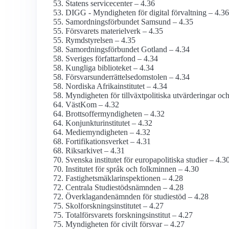
Statens servicecenter – 4.36
DIGG - Myndigheten för digital förvaltning – 4.36
Samordningsförbundet Samsund – 4.35
Försvarets materielverk – 4.35
Rymdstyrelsen – 4.35
Samordnings­förbundet Gotland – 4.34
Sveriges författarfond – 4.34
Kungliga biblioteket – 4.34
Försvars­underrättelse­domstolen – 4.34
Nordiska Afrika­institutet – 4.34
Myndigheten för tillväxt­politiska utvärderingar oc
VästKom – 4.32
Brottsoffer­myndigheten – 4.32
Konjunktu­rinstitutet – 4.32
Mediemyndigheten – 4.32
Fortifikations­verket – 4.31
Riksarkivet – 4.31
Svenska institutet för europa­politiska studier – 4.3
Institutet för språk och folkminnen – 4.30
Fastighetsmäklar­inspektionen – 4.28
Centrala Studiestöds­nämnden – 4.28
Överklagande­nämnden för studiestöd – 4.28
Skolforsknings­institutet – 4.27
Total­försvarets forsknings­institut – 4.27
Myndigheten för civilt försvar – 4.27