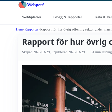
Webperf
Webbplatser
Blogg & rapporter
Testa & ve
Hem
Rapporter
Rapport för hur övrig offentlig sektor under mars
Rapport för hur övrig 
Skapad
2026-03-29
, uppdaterad
2026-03-29
31 min läsning