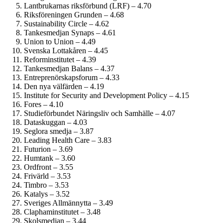
Lantbrukarnas riksförbund (LRF) – 4.70
Riksföreningen Grunden – 4.68
Sustainability Circle – 4.62
Tankesmedjan Synaps – 4.61
Union to Union – 4.49
Svenska Lottakåren – 4.45
Reform­institutet – 4.39
Tankesmedjan Balans – 4.37
Entreprenörskaps­forum – 4.33
Den nya välfärden – 4.19
Institute for Security and Development Policy – 4.15
Fores – 4.10
Studie­förbundet Näringsliv och Samhälle – 4.07
Dataskuggan – 4.03
Seglora smedja – 3.87
Leading Health Care – 3.83
Futurion – 3.69
Humtank – 3.60
Ordfront – 3.55
Frivärld – 3.53
Timbro – 3.53
Katalys – 3.52
Sveriges Allmännytta – 3.49
Clapham­institutet – 3.48
Skolsmedjan – 3.44