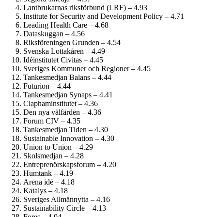
Lantbrukarnas riksförbund (LRF) – 4.93
Institute for Security and Development Policy – 4.71
Leading Health Care – 4.68
Dataskuggan – 4.56
Riksföreningen Grunden – 4.54
Svenska Lottakåren – 4.49
Idéinstitutet Civitas – 4.45
Sveriges Kommuner och Regioner – 4.45
Tankesmedjan Balans – 4.44
Futurion – 4.44
Tankesmedjan Synaps – 4.41
Clapham­institutet – 4.36
Den nya välfärden – 4.36
Forum CIV – 4.35
Tankesmedjan Tiden – 4.30
Sustainable Innovation – 4.30
Union to Union – 4.29
Skolsmedjan – 4.28
Entreprenörskaps­forum – 4.20
Humtank – 4.19
Arena idé – 4.18
Katalys – 4.18
Sveriges Allmännytta – 4.16
Sustainability Circle – 4.13
Fores – 4.04