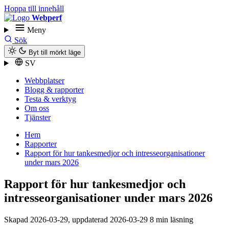
Hoppa till innehåll
Webperf
Meny
Sök
Byt till mörkt läge
SV
Webbplatser
Blogg & rapporter
Testa & verktyg
Om oss
Tjänster
Hem
Rapporter
Rapport för hur tankesmedjor och intresse­organisationer
under mars 2026
Rapport för hur tankesmedjor och
intresse­organisationer under mars 2026
Skapad
2026-03-29
, uppdaterad
2026-03-29
8 min läsning