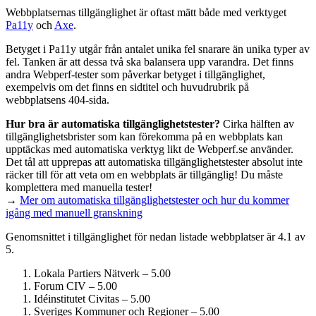
Webbplatsernas tillgänglighet är oftast mätt både med verktyget
Pa11y
och
Axe
.
Betyget i Pa11y utgår från antalet unika fel snarare än unika typer av
fel. Tanken är att dessa två ska balansera upp varandra. Det finns
andra Webperf-tester som påverkar betyget i tillgänglighet,
exempelvis om det finns en sidtitel och huvudrubrik på
webbplatsens 404-sida.
Hur bra är automatiska tillgänglighets­tester?
Cirka hälften av
tillgänglighets­brister som kan förekomma på en webbplats kan
upptäckas med automatiska verktyg likt de Webperf.se använder.
Det tål att upprepas att automatiska tillgänglighets­tester absolut inte
räcker till för att veta om en webbplats är tillgänglig! Du måste
komplettera med manuella tester!
→
Mer om automatiska tillgänglighets­tester och hur du kommer
igång med manuell granskning
Genomsnittet i tillgänglighet för nedan listade webbplatser är 4.1 av
5.
Lokala Partiers Nätverk – 5.00
Forum CIV – 5.00
Idéinstitutet Civitas – 5.00
Sveriges Kommuner och Regioner – 5.00