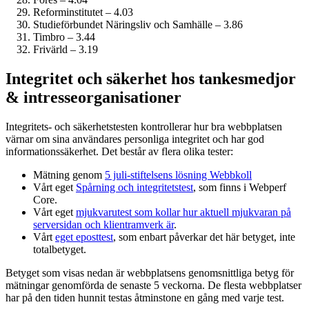
Reform­institutet – 4.03
Studie­förbundet Näringsliv och Samhälle – 3.86
Timbro – 3.44
Frivärld – 3.19
Integritet och säkerhet hos tankesmedjor
& intresseorganisationer
Integritets- och säkerhetstesten kontrollerar hur bra webbplatsen
värnar om sina användares personliga integritet och har god
informations­säkerhet. Det består av flera olika tester:
Mätning genom
5 juli-stiftelsens lösning Webbkoll
Vårt eget
Spårning och integritetstest
, som finns i Webperf
Core.
Vårt eget
mjukvarutest som kollar hur aktuell mjukvaran på
serversidan och klient­ramverk är
.
Vårt
eget eposttest
, som enbart påverkar det här betyget, inte
totalbetyget.
Betyget som visas nedan är webbplatsens genomsnittliga betyg för
mätningar genomförda de senaste 5 veckorna. De flesta webbplatser
har på den tiden hunnit testas åtminstone en gång med varje test.