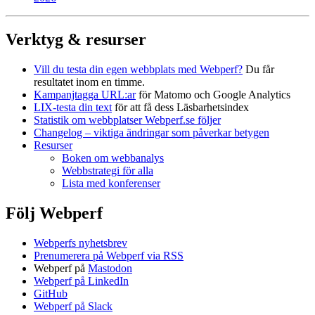
Verktyg & resurser
Vill du testa din egen webbplats med Webperf?
Du får
resultatet inom en timme.
Kampanjtagga URL:ar
för Matomo och Google Analytics
LIX-testa din text
för att få dess Läsbarhetsindex
Statistik om webbplatser Webperf.se följer
Changelog – viktiga ändringar som påverkar betygen
Resurser
Boken om webbanalys
Webbstrategi för alla
Lista med konferenser
Följ Webperf
Webperfs nyhetsbrev
Prenumerera på Webperf via RSS
Webperf på
Mastodon
Webperf på LinkedIn
GitHub
Webperf på Slack