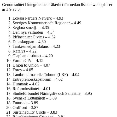
Genomsnittet i integritet och säkerhet för nedan listade webbplatser
är 3.9 av 5.
Lokala Partiers Nätverk – 4.93
Sveriges Kommuner och Regioner – 4.49
Seglora smedja – 4.35
Den nya välfärden – 4.34
Idéinstitutet Civitas – 4.32
Dataskuggan – 4.30
Tankesmedjan Balans – 4.23
Katalys – 4.22
Clapham­institutet – 4.20
Forum CIV – 4.15
Union to Union – 4.07
Fores – 4.05
Lantbrukarnas riksförbund (LRF) – 4.04
Entreprenörskaps­forum – 4.02
Humtank – 4.02
Reform­institutet – 4.01
Studie­förbundet Näringsliv och Samhälle – 3.95
Svenska Lottakåren – 3.89
Futurion – 3.89
Ordfront – 3.87
Sustainability Circle – 3.83
Riksföreningen Grunden – 3.81