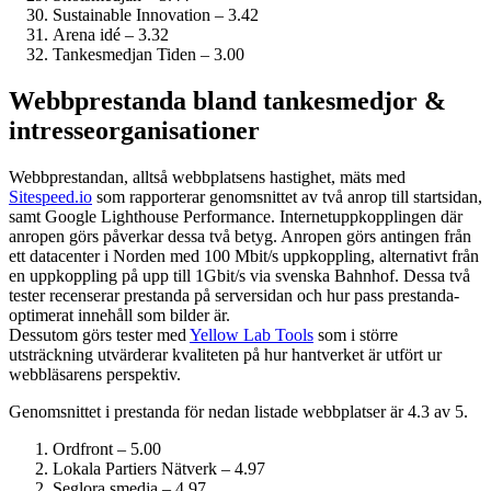
Sustainable Innovation – 3.42
Arena idé – 3.32
Tankesmedjan Tiden – 3.00
Webbprestanda bland tankesmedjor &
intresseorganisationer
Webbprestandan, alltså webbplatsens hastighet, mäts med
Sitespeed.io
som rapporterar genomsnittet av två anrop till startsidan,
samt Google Lighthouse Performance. Internet­uppkopplingen där
anropen görs påverkar dessa två betyg. Anropen görs antingen från
ett datacenter i Norden med 100 Mbit/s uppkoppling, alternativt från
en uppkoppling på upp till 1Gbit/s via svenska Bahnhof. Dessa två
tester recenserar prestanda på serversidan och hur pass prestanda­
optimerat innehåll som bilder är.
Dessutom görs tester med
Yellow Lab Tools
som i större
utsträckning utvärderar kvaliteten på hur hantverket är utfört ur
webbläsarens perspektiv.
Genomsnittet i prestanda för nedan listade webbplatser är 4.3 av 5.
Ordfront – 5.00
Lokala Partiers Nätverk – 4.97
Seglora smedja – 4.97