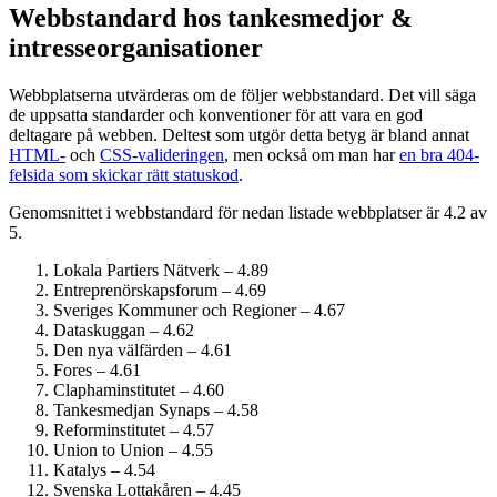
Webbstandard hos tankesmedjor &
intresseorganisationer
Webbplatserna utvärderas om de följer webbstandard. Det vill säga
de uppsatta standarder och konventioner för att vara en god
deltagare på webben. Deltest som utgör detta betyg är bland annat
HTML-
och
CSS-valideringen
, men också om man har
en bra 404-
felsida som skickar rätt statuskod
.
Genomsnittet i webbstandard för nedan listade webbplatser är 4.2 av
5.
Lokala Partiers Nätverk – 4.89
Entreprenörskaps­forum – 4.69
Sveriges Kommuner och Regioner – 4.67
Dataskuggan – 4.62
Den nya välfärden – 4.61
Fores – 4.61
Clapham­institutet – 4.60
Tankesmedjan Synaps – 4.58
Reform­institutet – 4.57
Union to Union – 4.55
Katalys – 4.54
Svenska Lottakåren – 4.45