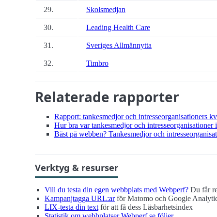
29.
Skolsmedjan
30.
Leading Health Care
31.
Sveriges Allmännytta
32.
Timbro
Relaterade rapporter
Rapport: tankesmedjor och intresse­organisationers kv
Hur bra var tankesmedjor och intresse­organisationer 
Bäst på webben? Tankesmedjor och intresse­organisati
Verktyg & resurser
Vill du testa din egen webbplats med Webperf?
Du får re
Kampanjtagga URL:ar
för Matomo och Google Analyti
LIX-testa din text
för att få dess Läsbarhetsindex
Statistik om webbplatser Webperf.se följer