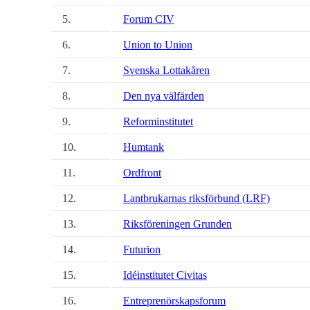
5.
Forum CIV
6.
Union to Union
7.
Svenska Lottakåren
8.
Den nya välfärden
9.
Reforminstitutet
10.
Humtank
11.
Ordfront
12.
Lantbrukarnas riksförbund (LRF)
13.
Riksföreningen Grunden
14.
Futurion
15.
Idéinstitutet Civitas
16.
Entreprenörskapsforum