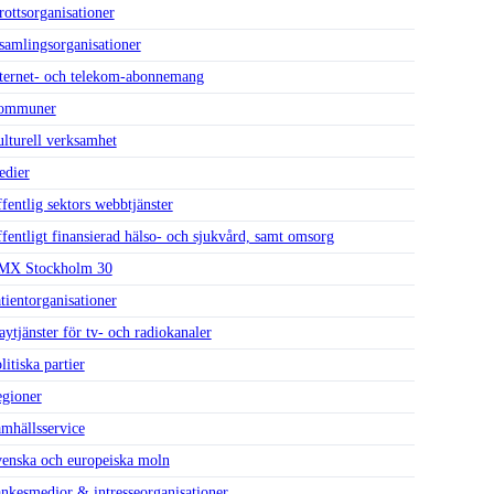
rottsorganisationer
samlings­organisationer
ternet- och telekom-abonnemang
ommuner
lturell verksamhet
dier
fentlig sektors webbtjänster
fentligt finansierad hälso- och sjukvård, samt omsorg
MX Stockholm 30
tient­organisationer
aytjänster för tv- och radiokanaler
litiska partier
gioner
mhälls­service
enska och europeiska moln
nkesmedjor & intresseorganisationer