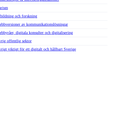
urism
bildning och forskning
bbversioner av kommunikationslösningar
bbyråer, digitala konsulter och digitalisering
rig offentlig sektor
rigt viktigt för ett digitalt och hållbart Sverige