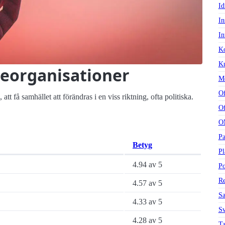
Id
In
In
K
Ku
seorganisationer
Me
Of
 få samhället att förändras i en viss riktning, ofta politiska.
Of
O
Pa
Betyg
Pl
4.94 av 5
Po
Re
4.57 av 5
Sa
4.33 av 5
Sv
4.28 av 5
Ta