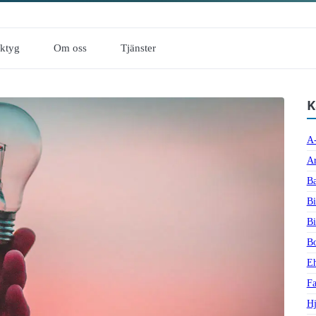
rktyg
Om oss
Tjänster
K
A-
Ar
Ba
Bi
Bi
Bo
Eh
Fa
Hj