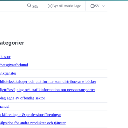
Byt till mörkt läge
SV
Sök
ategorier
kassor
betsgivarförbund
nktjänster
bliotekskataloger och plattformar som distribuerar e-böcker
ljettförsäljning och trafikinformation om persontransporter
lag ägda av offentlig sektor
andel
ck­föreningar & professions­föreningar
älpsidor för andra produkter och tjänster