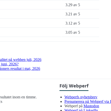
3.29 av 5
3.21 av 5
3.12 av 5
3.05 av 5
alitet på webben juli, 2026
i juni, 2026?
oners resultat i maj, 2026
Följ Webperf
sultatet inom en timme.
Webperfs nyhetsbrev
cs
Prenumerera på Webperf via
Webperf på
Mastodon
Webperf på LinkedIn