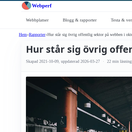
Webperf
Webbplatser
Blogg & rapporter
Testa & ve
Hem
Rapporter
Hur står sig övrig offentlig sektor på webben i ok
Hur står sig övrig off
Skapad
2021-10-09
, uppdaterad
2026-03-27
22 min läsning