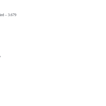
färd – 3.679
7