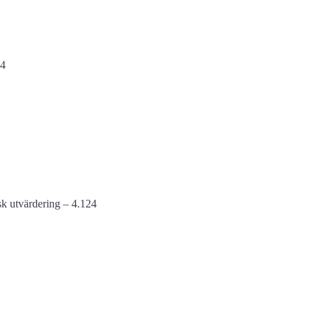
74
isk utvärdering – 4.124