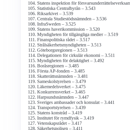
Statens inspektion för försvars­underrättelse­verks
Statistiska Centralbyrån – 3.543
Riksarkivet – 3.539
Centrala Studiestöds­nämnden – 3.536
InfraSweden – 3.525
Statens haveri­kommission – 3.520
Myndigheten för tillgängliga medier – 3.519
Finanspolitiska rådet – 3.517
Strålsäkerhets­myndigheten – 3.513
Göteborgs­regionen – 3.513
Delegationen för cirkulär ekonomi – 3.511
Myndigheten för delaktighet – 3.492
Boråsregionen – 3.485
Första AP-fonden – 3.485
Skatterätts­nämnden – 3.481
Sameskol­styrelsen – 3.479
Läkemedels­verket – 3.475
Konkurrens­verket – 3.465
Harpsunds­nämnden – 3.447
Sveriges ambassader och konsulat – 3.441
Transport­styrelsen – 3.439
Statens konstråd – 3.419
Institutet för rymdfysik – 3.419
Vetenskaps­rådet – 3.417
Säkerhets­polisen – 3.411