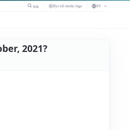
Byt till mörkt läge
SV
Sök
ober, 2021?