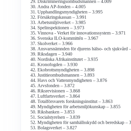
Diskriminerings­ombudsmannen – 4.009
Andra AP-fonden – 4.005
Upphandlings­myndigheten – 3.995
Försäkringskassan – 3.991
Arbetsmiljö­verket – 3.985
Spel­inspektionen – 3.973
Vinnova - Verket för innovations­system – 3.971
Svenska ILO-kommittén – 3.967
Skolverket – 3.966
Ansvarsnämnden för djurens hälso- och sjukvård 
Riksdagen – 3.940
Nordiska Afrika­institutet – 3.935
Kronofogden – 3.930
Ekobrotts­myndigheten – 3.898
Justitie­ombudsmannen – 3.893
Havs och Vatten­myndigheten – 3.876
Arvsfonden – 3.872
Riksrevisionen – 3.868
Luftfarts­verket – 3.864
Total­försvarets forsknings­institut – 3.863
Myndigheten för arbetsmiljö­kunskap – 3.855
Riksbanken – 3.853
Socialstyrelsen – 3.839
Myndigheten för samhälls­skydd och beredskap – 
Bolagsverket – 3.827