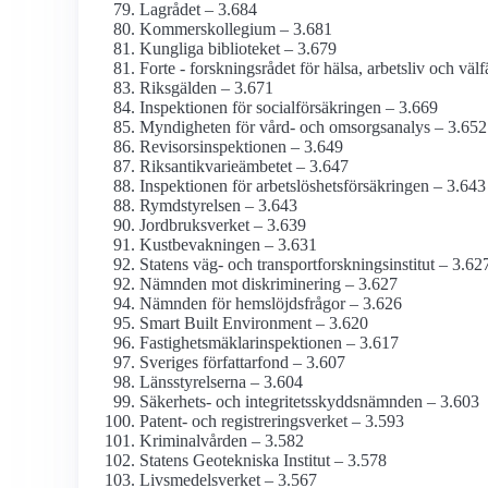
Lagrådet – 3.684
Kommers­kollegium – 3.681
Kungliga biblioteket – 3.679
Forte - forskningsrådet för hälsa, arbetsliv och väl
Riksgälden – 3.671
Inspektionen för social­försäkringen – 3.669
Myndigheten för vård- och omsorgs­analys – 3.652
Revisors­inspektionen – 3.649
Riksantikvarieämbetet – 3.647
Inspektionen för arbetslöshets­försäkringen – 3.643
Rymdstyrelsen – 3.643
Jordbruks­verket – 3.639
Kust­bevakningen – 3.631
Statens väg- och transport­forsknings­institut – 3.62
Nämnden mot diskriminering – 3.627
Nämnden för hemslöjds­frågor – 3.626
Smart Built Environment – 3.620
Fastighetsmäklar­inspektionen – 3.617
Sveriges författarfond – 3.607
Länsstyrelserna – 3.604
Säkerhets- och integritets­skydds­nämnden – 3.603
Patent- och registrerings­verket – 3.593
Kriminal­vården – 3.582
Statens Geotekniska Institut – 3.578
Livsmedels­verket – 3.567