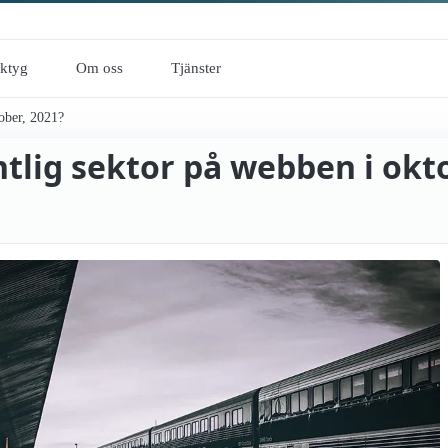
rktyg
Om oss
Tjänster
tober, 2021?
entlig sektor på webben i okt