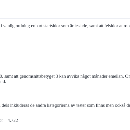
r i vanlig ordning enbart startsidor som är testade, samt att felsidor anro
0, samt att genomsnittsbetyget 3 kan avvika något månader emellan. Om 
and.
els inkluderas de andra kategorierna av tester som finns men också de 
or – 4.722