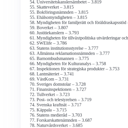
Universitetskanslers­ämbetet – 3.819
Skatteverket – 3.815
Bokförings­nämnden – 3.815
Ehälso­myndigheten – 3.815
Myndigheten för familjerätt och föräldraskaps­stöd
Boverket – 3.807
Justitie­kanslern – 3.793
Myndigheten för tillväxt­politiska utvärderingar oc
SWElife – 3.786
Statens institutions­styrelse – 3.777
Allmänna reklamations­nämnden – 3.777
Barnombudsmannen – 3.775
Myndigheten för Kulturanalys – 3.758
Inspektionen för strategiska produkter – 3.753
Lantmäteriet – 3.741
VästKom – 3.731
Sveriges domstolar – 3.728
Finans­inspektionen – 3.727
Tullverket – 3.723
Post- och tele­styrelsen – 3.719
Svenska kraftnät – 3.717
Käppala – 3.715
Statens medieråd – 3.703
Forskarskatte­nämnden – 3.687
Naturvårds­verket – 3.685