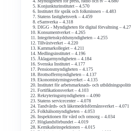
Myndigheten för press, radio och tv – 4.680
Konjunktu­rinstitutet – 4.570
Institutet för språk och folkminnen – 4.483
Statens fastighetsverk – 4.459
eSamverka – 4.318
DIGG - Myndigheten för digital förvaltning – 4.2
Konsument­verket – 4.265
Integritetsskydds­myndigheten – 4.255
Tillväxtverket – 4.220
Kammar­kollegiet – 4.211
Medlings­institutet – 4.196
Åklagar­myndigheten – 4.184
Svenska Institutet – 4.177
Pensions­myndigheten – 4.175
Brottsoffer­myndigheten – 4.137
Ekonomistyrnings­verket – 4.135
Institutet för arbetsmarknads- och utbildnings­polit
Fortifikations­verket – 4.103
Rekrytering­smyndigheten – 4.090
Statens servicecenter – 4.078
Tandvårds- och läkemedels­förmåns­verket – 4.071
Folkhälso­myndigheten – 4.053
Inspektionen för vård och omsorg – 4.034
Höglandsförbundet – 4.019
Kemikalie­inspektionen – 4.015