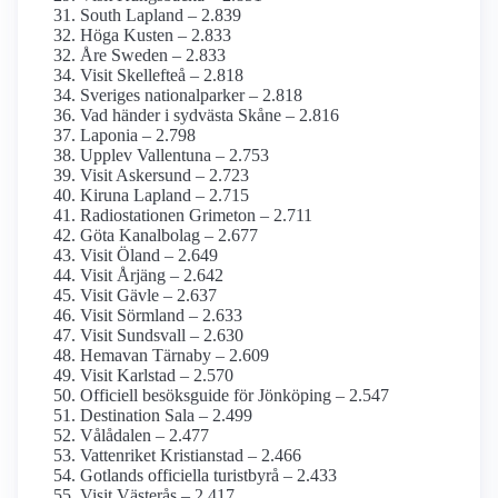
South Lapland – 2.839
Höga Kusten – 2.833
Åre Sweden – 2.833
Visit Skellefteå – 2.818
Sveriges nationalparker – 2.818
Vad händer i sydvästa Skåne – 2.816
Laponia – 2.798
Upplev Vallentuna – 2.753
Visit Askersund – 2.723
Kiruna Lapland – 2.715
Radiostationen Grimeton – 2.711
Göta Kanalbolag – 2.677
Visit Öland – 2.649
Visit Årjäng – 2.642
Visit Gävle – 2.637
Visit Sörmland – 2.633
Visit Sundsvall – 2.630
Hemavan Tärnaby – 2.609
Visit Karlstad – 2.570
Officiell besöksguide för Jönköping – 2.547
Destination Sala – 2.499
Vålådalen – 2.477
Vattenriket Kristianstad – 2.466
Gotlands officiella turistbyrå – 2.433
Visit Västerås – 2.417