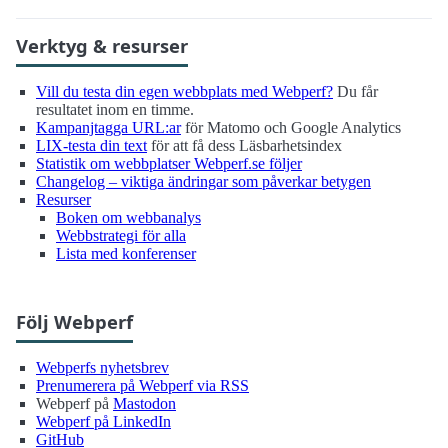
Verktyg & resurser
Vill du testa din egen webbplats med Webperf?
Du får
resultatet inom en timme.
Kampanjtagga URL:ar
för Matomo och Google Analytics
LIX-testa din text
för att få dess Läsbarhetsindex
Statistik om webbplatser Webperf.se följer
Changelog – viktiga ändringar som påverkar betygen
Resurser
Boken om webbanalys
Webbstrategi för alla
Lista med konferenser
Följ Webperf
Webperfs nyhetsbrev
Prenumerera på Webperf via RSS
Webperf på
Mastodon
Webperf på LinkedIn
GitHub