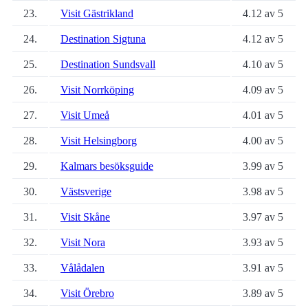
23.
Visit Gästrikland
4.12 av 5
24.
Destination Sigtuna
4.12 av 5
25.
Destination Sundsvall
4.10 av 5
26.
Visit Norrköping
4.09 av 5
27.
Visit Umeå
4.01 av 5
28.
Visit Helsingborg
4.00 av 5
29.
Kalmars besöksguide
3.99 av 5
30.
Västsverige
3.98 av 5
31.
Visit Skåne
3.97 av 5
32.
Visit Nora
3.93 av 5
33.
Vålådalen
3.91 av 5
34.
Visit Örebro
3.89 av 5