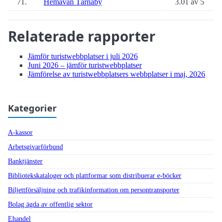
71.
Hemavan Tärnaby
3.01 av 5
Relaterade rapporter
Jämför turist­webbplatser i juli 2026
Juni 2026 – jämför turist­webbplatser
Jämförelse av turist­webbplatsers webbplatser i maj, 2026
Kategorier
A-kassor
Arbetsgivarförbund
Banktjänster
Bibliotekskataloger och plattformar som distribuerar e-böcker
Biljettförsäljning och trafikinformation om persontransporter
Bolag ägda av offentlig sektor
Ehandel