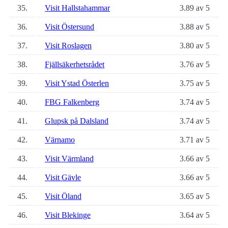
35.
Visit Hallstahammar
3.89 av 5
36.
Visit Östersund
3.88 av 5
37.
Visit Roslagen
3.80 av 5
38.
Fjällsäkerhetsrådet
3.76 av 5
39.
Visit Ystad Österlen
3.75 av 5
40.
FBG Falkenberg
3.74 av 5
41.
Glupsk på Dalsland
3.74 av 5
42.
Värnamo
3.71 av 5
43.
Visit Värmland
3.66 av 5
44.
Visit Gävle
3.66 av 5
45.
Visit Öland
3.65 av 5
46.
Visit Blekinge
3.64 av 5