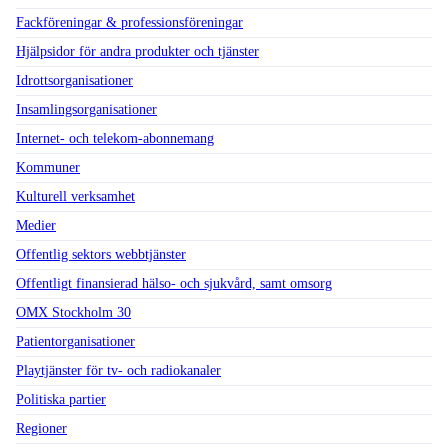
Fack­föreningar & professions­föreningar
Hjälpsidor för andra produkter och tjänster
Idrottsorganisationer
Insamlings­organisationer
Internet- och telekom-abonnemang
Kommuner
Kulturell verksamhet
Medier
Offentlig sektors webbtjänster
Offentligt finansierad hälso- och sjukvård, samt omsorg
OMX Stockholm 30
Patient­organisationer
Playtjänster för tv- och radiokanaler
Politiska partier
Regioner