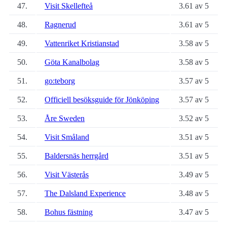
47.
Visit Skellefteå
3.61 av 5
48.
Ragnerud
3.61 av 5
49.
Vattenriket Kristianstad
3.58 av 5
50.
Göta Kanalbolag
3.58 av 5
51.
go:teborg
3.57 av 5
52.
Officiell besöksguide för Jönköping
3.57 av 5
53.
Åre Sweden
3.52 av 5
54.
Visit Småland
3.51 av 5
55.
Baldersnäs herrgård
3.51 av 5
56.
Visit Västerås
3.49 av 5
57.
The Dalsland Experience
3.48 av 5
58.
Bohus fästning
3.47 av 5