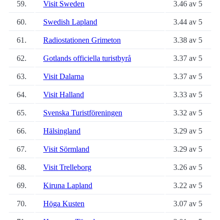
59.
Visit Sweden
3.46 av 5
60.
Swedish Lapland
3.44 av 5
61.
Radiostationen Grimeton
3.38 av 5
62.
Gotlands officiella turistbyrå
3.37 av 5
63.
Visit Dalarna
3.37 av 5
64.
Visit Halland
3.33 av 5
65.
Svenska Turistföreningen
3.32 av 5
66.
Hälsingland
3.29 av 5
67.
Visit Sörmland
3.29 av 5
68.
Visit Trelleborg
3.26 av 5
69.
Kiruna Lapland
3.22 av 5
70.
Höga Kusten
3.07 av 5